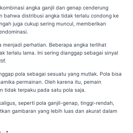
a kombinasi angka ganjil dan genap cenderung
 bahwa distribusi angka tidak terlalu condong ke
 tengah juga cukup sering muncul, memberikan
mendominasi.
a menjadi perhatian. Beberapa angka terlihat
 terlalu lama. Ini sering dianggap sebagai sinyal
if.
ggap pola sebagai sesuatu yang mutlak. Pola bisa
amika permainan. Oleh karena itu, pemain
 tidak terpaku pada satu pola saja.
gus, seperti pola ganjil-genap, tinggi-rendah,
kan gambaran yang lebih luas dan akurat dalam