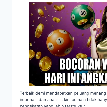
Terbaik demi mendapatkan peluang menang 
informasi dan analisis, kini pemain tidak ha
pendekatan yang lebih terstruktur.