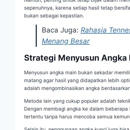
sepenuhnya, karena setiap hasil tetap bersif
bukan sebagai kepastian.
Baca Juga:
Rahasia Tennes
Menang Besar
Strategi Menyusun Angka
Menyusun angka main bukan sekadar memilih
matang agar hasil yang didapatkan lebih opti
adalah mengombinasikan angka berdasarkan p
Metode lain yang cukup populer adalah tekni
Dengan membagi angka ke dalam beberapa k
tertentu tanpa harus mencoba semua kemun
Selain itu, penggunaan angka kunci juga bisa 