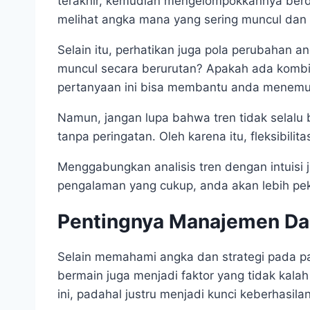
terakhir, kemudian mengelompokkannya berda
melihat angka mana yang sering muncul dan
Selain itu, perhatikan juga pola perubahan a
muncul secara berurutan? Apakah ada kombin
pertanyaan ini bisa membantu anda menemu
Namun, jangan lupa bahwa tren tidak selalu b
tanpa peringatan. Oleh karena itu, fleksibil
Menggabungkan analisis tren dengan intuisi 
pengalaman yang cukup, anda akan lebih pek
Pentingnya Manajemen Da
Selain memahami angka dan strategi pada p
bermain juga menjadi faktor yang tidak kal
ini, padahal justru menjadi kunci keberhasila