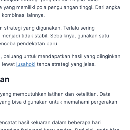
 yang memiliki pola pengulangan tinggi. Dari angka
kombinasi lainnya.
 strategi yang digunakan. Terlalu sering
menjadi tidak stabil. Sebaiknya, gunakan satu
encoba pendekatan baru.
, peluang untuk mendapatkan hasil yang diinginkan
n lewat
lusahoki
tanpa strategi yang jelas.
ran
yang membutuhkan latihan dan ketelitian. Data
yang bisa digunakan untuk memahami pergerakan
ncatat hasil keluaran dalam beberapa hari