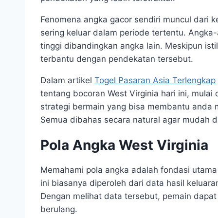
Fenomena angka gacor sendiri muncul dari 
sering keluar dalam periode tertentu. Angka-
tinggi dibandingkan angka lain. Meskipun isti
terbantu dengan pendekatan tersebut.
Dalam artikel
Togel Pasaran Asia Terlengkap
tentang bocoran West Virginia hari ini, mulai
strategi bermain yang bisa membantu anda m
Semua dibahas secara natural agar mudah di
Pola Angka West Virginia
Memahami pola angka adalah fondasi utama 
ini biasanya diperoleh dari data hasil keluar
Dengan melihat data tersebut, pemain dapa
berulang.