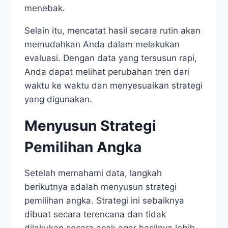
menebak.
Selain itu, mencatat hasil secara rutin akan
memudahkan Anda dalam melakukan
evaluasi. Dengan data yang tersusun rapi,
Anda dapat melihat perubahan tren dari
waktu ke waktu dan menyesuaikan strategi
yang digunakan.
Menyusun Strategi
Pemilihan Angka
Setelah memahami data, langkah
berikutnya adalah menyusun strategi
pemilihan angka. Strategi ini sebaiknya
dibuat secara terencana dan tidak