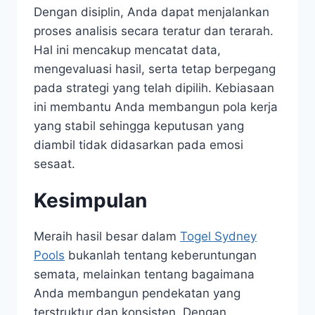
Dengan disiplin, Anda dapat menjalankan
proses analisis secara teratur dan terarah.
Hal ini mencakup mencatat data,
mengevaluasi hasil, serta tetap berpegang
pada strategi yang telah dipilih. Kebiasaan
ini membantu Anda membangun pola kerja
yang stabil sehingga keputusan yang
diambil tidak didasarkan pada emosi
sesaat.
Kesimpulan
Meraih hasil besar dalam
Togel Sydney
Pools
bukanlah tentang keberuntungan
semata, melainkan tentang bagaimana
Anda membangun pendekatan yang
terstruktur dan konsisten. Dengan