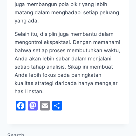
juga membangun pola pikir yang lebih
matang dalam menghadapi setiap peluang
yang ada.
Selain itu, disiplin juga membantu dalam
mengontrol ekspektasi. Dengan memahami
bahwa setiap proses membutuhkan waktu,
Anda akan lebih sabar dalam menjalani
setiap tahap analisis. Sikap ini membuat
Anda lebih fokus pada peningkatan
kualitas strategi daripada hanya mengejar
hasil instan.
Facebook
Mastodon
Email
Share
Search