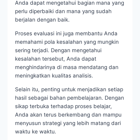
Anda dapat mengetahui bagian mana yang
perlu diperbaiki dan mana yang sudah
berjalan dengan baik.
Proses evaluasi ini juga membantu Anda
memahami pola kesalahan yang mungkin
sering terjadi. Dengan mengetahui
kesalahan tersebut, Anda dapat
menghindarinya di masa mendatang dan
meningkatkan kualitas analisis.
Selain itu, penting untuk menjadikan setiap
hasil sebagai bahan pembelajaran. Dengan
sikap terbuka terhadap proses belajar,
Anda akan terus berkembang dan mampu
menyusun strategi yang lebih matang dari
waktu ke waktu.