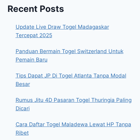
Recent Posts
Update Live Draw Togel Madagaskar
Tercepat 2025
Panduan Bermain Togel Switzerland Untuk
Pemain Baru
Tips Dapat JP Di Togel Atlanta Tanpa Modal
Besar
Rumus Jitu 4D Pasaran Togel Thuringia Paling
Dicari
Cara Daftar Togel Maladewa Lewat HP Tanpa
Ribet