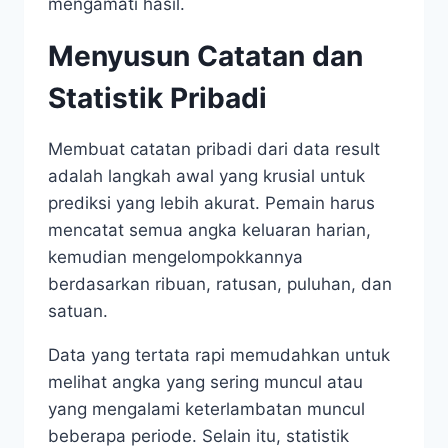
mengamati hasil.
Menyusun Catatan dan
Statistik Pribadi
Membuat catatan pribadi dari data result
adalah langkah awal yang krusial untuk
prediksi yang lebih akurat. Pemain harus
mencatat semua angka keluaran harian,
kemudian mengelompokkannya
berdasarkan ribuan, ratusan, puluhan, dan
satuan.
Data yang tertata rapi memudahkan untuk
melihat angka yang sering muncul atau
yang mengalami keterlambatan muncul
beberapa periode. Selain itu, statistik