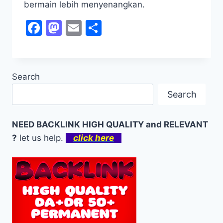
bermain lebih menyenangkan.
Facebook
Mastodon
Email
Share
Search
Search
NEED BACKLINK HIGH QUALITY and RELEVANT
?
let us help.
click here