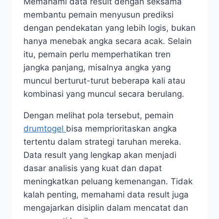
Memahami data result dengan seksama
membantu pemain menyusun prediksi
dengan pendekatan yang lebih logis, bukan
hanya menebak angka secara acak. Selain
itu, pemain perlu memperhatikan tren
jangka panjang, misalnya angka yang
muncul berturut-turut beberapa kali atau
kombinasi yang muncul secara berulang.
Dengan melihat pola tersebut, pemain
drumtogel
bisa memprioritaskan angka
tertentu dalam strategi taruhan mereka.
Data result yang lengkap akan menjadi
dasar analisis yang kuat dan dapat
meningkatkan peluang kemenangan. Tidak
kalah penting, memahami data result juga
mengajarkan disiplin dalam mencatat dan