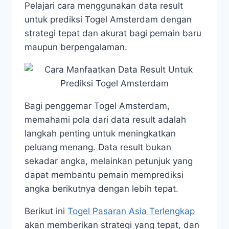
Pelajari cara menggunakan data result
untuk prediksi Togel Amsterdam dengan
strategi tepat dan akurat bagi pemain baru
maupun berpengalaman.
Bagi penggemar Togel Amsterdam,
memahami pola dari data result adalah
langkah penting untuk meningkatkan
peluang menang. Data result bukan
sekadar angka, melainkan petunjuk yang
dapat membantu pemain memprediksi
angka berikutnya dengan lebih tepat.
Berikut ini
Togel Pasaran Asia Terlengkap
akan memberikan strategi yang tepat, dan