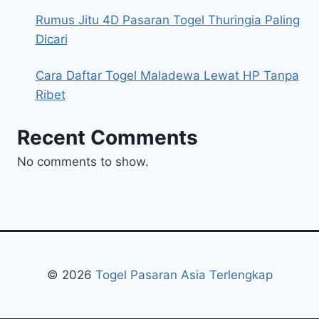
Rumus Jitu 4D Pasaran Togel Thuringia Paling
Dicari
Cara Daftar Togel Maladewa Lewat HP Tanpa
Ribet
Recent Comments
No comments to show.
© 2026
Togel Pasaran Asia Terlengkap