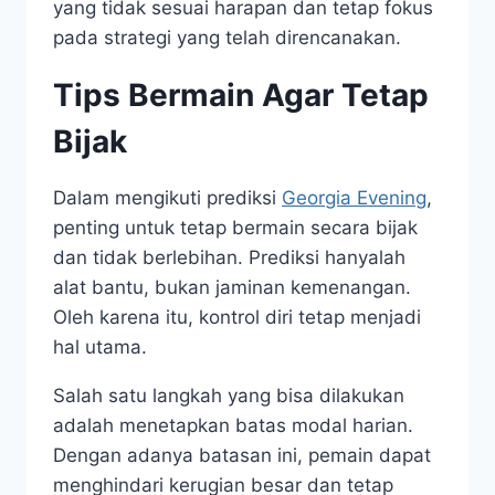
yang tidak sesuai harapan dan tetap fokus
pada strategi yang telah direncanakan.
Tips Bermain Agar Tetap
Bijak
Dalam mengikuti prediksi
Georgia Evening
,
penting untuk tetap bermain secara bijak
dan tidak berlebihan. Prediksi hanyalah
alat bantu, bukan jaminan kemenangan.
Oleh karena itu, kontrol diri tetap menjadi
hal utama.
Salah satu langkah yang bisa dilakukan
adalah menetapkan batas modal harian.
Dengan adanya batasan ini, pemain dapat
menghindari kerugian besar dan tetap