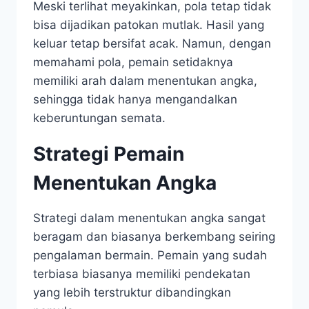
Meski terlihat meyakinkan, pola tetap tidak
bisa dijadikan patokan mutlak. Hasil yang
keluar tetap bersifat acak. Namun, dengan
memahami pola, pemain setidaknya
memiliki arah dalam menentukan angka,
sehingga tidak hanya mengandalkan
keberuntungan semata.
Strategi Pemain
Menentukan Angka
Strategi dalam menentukan angka sangat
beragam dan biasanya berkembang seiring
pengalaman bermain. Pemain yang sudah
terbiasa biasanya memiliki pendekatan
yang lebih terstruktur dibandingkan