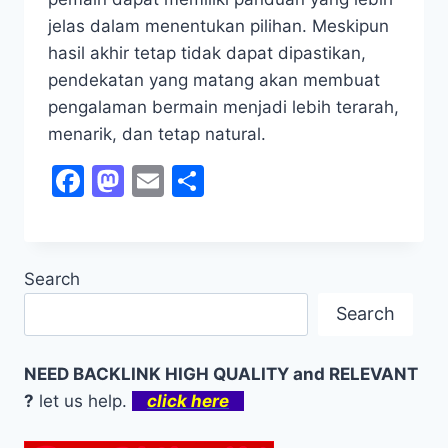
jelas dalam menentukan pilihan. Meskipun
hasil akhir tetap tidak dapat dipastikan,
pendekatan yang matang akan membuat
pengalaman bermain menjadi lebih terarah,
menarik, dan tetap natural.
Facebook
Mastodon
Email
Share
Search
Search
NEED BACKLINK HIGH QUALITY and RELEVANT
?
let us help.
click here