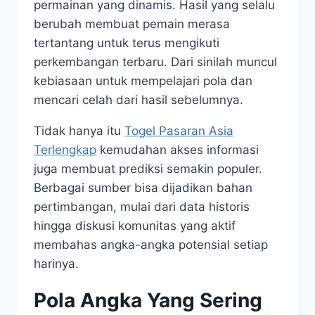
permainan yang dinamis. Hasil yang selalu
berubah membuat pemain merasa
tertantang untuk terus mengikuti
perkembangan terbaru. Dari sinilah muncul
kebiasaan untuk mempelajari pola dan
mencari celah dari hasil sebelumnya.
Tidak hanya itu
Togel Pasaran Asia
Terlengkap
kemudahan akses informasi
juga membuat prediksi semakin populer.
Berbagai sumber bisa dijadikan bahan
pertimbangan, mulai dari data historis
hingga diskusi komunitas yang aktif
membahas angka-angka potensial setiap
harinya.
Pola Angka Yang Sering