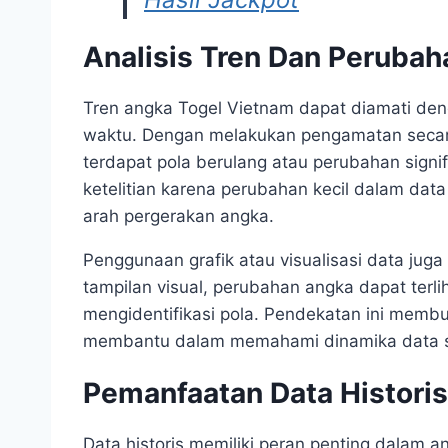
Analisis Tren Dan Peruba
Tren angka Togel Vietnam dapat diamati den
waktu. Dengan melakukan pengamatan secara
terdapat pola berulang atau perubahan signi
ketelitian karena perubahan kecil dalam da
arah pergerakan angka.
Penggunaan grafik atau visualisasi data j
tampilan visual, perubahan angka dapat terl
mengidentifikasi pola. Pendekatan ini membua
membantu dalam memahami dinamika data s
Pemanfaatan Data Historis
Data historis memiliki peran penting dalam a