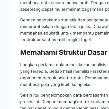
membaca data secara menyeluruh. Dengan me
seseorang dapat mulai melihat bagaimana pola
Dengan pendekatan statistik dan pengamatan
diinterpretasikan dengan lebih jelas. Dibawah
membahas edukatif untuk membantu pemain 
terstruktur saat memilih angka togel.
Memahami Struktur Dasar
Langkah pertama dalam melakukan analisis 
yang tersedia. Setiap hasil memiliki karakter
dapat membentuk pola tertentu. Pemahaman 
membaca pola yang lebih kompleks.
Selain itu, pengelompokan data berdasarkan
proses ini. Dengan membagi data ke dalam r
terlihat dapat muncul dengan lebih jelas. P