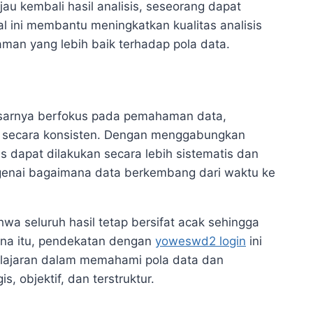
au kembali hasil analisis, seseorang dapat
 ini membantu meningkatkan kualitas analisis
an yang lebih baik terhadap pola data.
arnya berfokus pada pemahaman data,
en secara konsisten. Dengan menggabungkan
s dapat dilakukan secara lebih sistematis dan
genai bagaimana data berkembang dari waktu ke
a seluruh hasil tetap bersifat acak sehingga
rena itu, pendekatan dengan
yoweswd2 login
ini
elajaran dalam memahami pola data dan
, objektif, dan terstruktur.