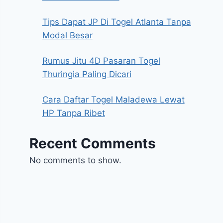
Tips Dapat JP Di Togel Atlanta Tanpa
Modal Besar
Rumus Jitu 4D Pasaran Togel
Thuringia Paling Dicari
Cara Daftar Togel Maladewa Lewat
HP Tanpa Ribet
Recent Comments
No comments to show.