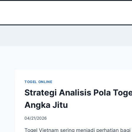
Skip
to
content
TOGEL ONLINE
Strategi Analisis Pola Tog
Angka Jitu
04/21/2026
Togel Vietnam sering menjadi perhatian ba