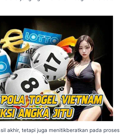
il akhir, tetapi juga menitikberatkan pada proses