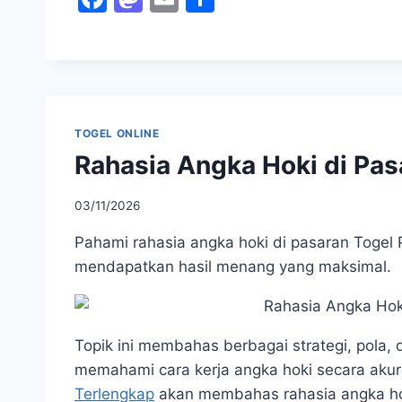
TOGEL ONLINE
Rahasia Angka Hoki di Pas
03/11/2026
Pahami rahasia angka hoki di pasaran Togel
mendapatkan hasil menang yang maksimal.
Topik ini membahas berbagai strategi, pola
memahami cara kerja angka hoki secara akura
Terlengkap
akan membahas rahasia angka hoki