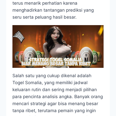
terus menarik perhatian karena
menghadirkan tantangan prediksi yang
seru serta peluang hasil besar.
Salah satu yang cukup dikenal adalah
Togel Somalia, yang memiliki jadwal
keluaran rutin dan sering menjadi pilihan
para pencinta analisis angka. Banyak orang
mencari strategi agar bisa menang besar
tanpa ribet, terutama pemain yang ingin