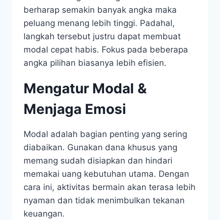
berharap semakin banyak angka maka
peluang menang lebih tinggi. Padahal,
langkah tersebut justru dapat membuat
modal cepat habis. Fokus pada beberapa
angka pilihan biasanya lebih efisien.
Mengatur Modal &
Menjaga Emosi
Modal adalah bagian penting yang sering
diabaikan. Gunakan dana khusus yang
memang sudah disiapkan dan hindari
memakai uang kebutuhan utama. Dengan
cara ini, aktivitas bermain akan terasa lebih
nyaman dan tidak menimbulkan tekanan
keuangan.