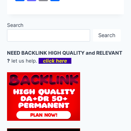
Search
Search
NEED BACKLINK HIGH QUALITY and RELEVANT
?
let us help.
click here