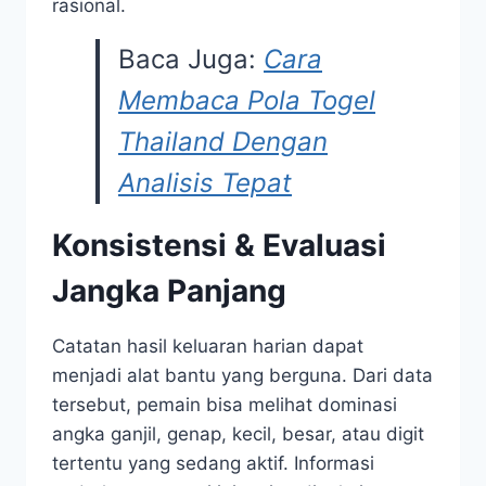
rasional.
Baca Juga:
Cara
Membaca Pola Togel
Thailand Dengan
Analisis Tepat
Konsistensi & Evaluasi
Jangka Panjang
Catatan hasil keluaran harian dapat
menjadi alat bantu yang berguna. Dari data
tersebut, pemain bisa melihat dominasi
angka ganjil, genap, kecil, besar, atau digit
tertentu yang sedang aktif. Informasi