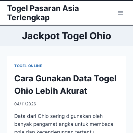
Skip
Togel Pasaran Asia
to
Terlengkap
content
Jackpot Togel Ohio
TOGEL ONLINE
Cara Gunakan Data Togel
Ohio Lebih Akurat
04/11/2026
Data dari Ohio sering digunakan oleh
banyak pengamat angka untuk membaca
pola dan kecenderungan tertentu.