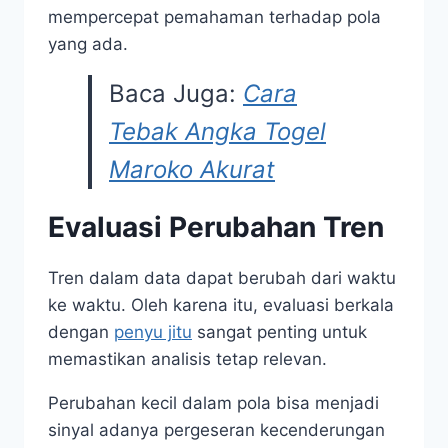
mempercepat pemahaman terhadap pola
yang ada.
Baca Juga:
Cara
Tebak Angka Togel
Maroko Akurat
Evaluasi Perubahan Tren
Tren dalam data dapat berubah dari waktu
ke waktu. Oleh karena itu, evaluasi berkala
dengan
penyu jitu
sangat penting untuk
memastikan analisis tetap relevan.
Perubahan kecil dalam pola bisa menjadi
sinyal adanya pergeseran kecenderungan