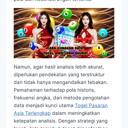
Namun, agar hasil analisis lebih akurat,
diperlukan pendekatan yang terstruktur
dan tidak hanya mengandalkan tebakan.
Pemahaman terhadap pola historis,
frekuensi angka, dan metode pengolahan
data menjadi kunci utama
Togel Pasaran
Asia Terlengkap
dalam meningkatkan
ketepatan analisis. Dengan strategi yang