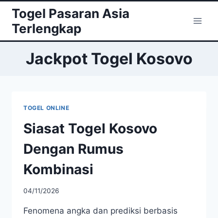
Skip
Togel Pasaran Asia
to
Terlengkap
content
Jackpot Togel Kosovo
TOGEL ONLINE
Siasat Togel Kosovo
Dengan Rumus
Kombinasi
04/11/2026
Fenomena angka dan prediksi berbasis