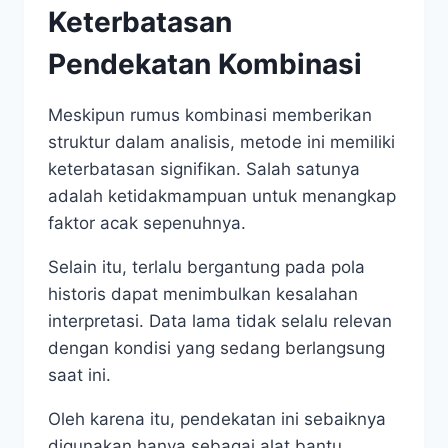
Keterbatasan
Pendekatan Kombinasi
Meskipun rumus kombinasi memberikan
struktur dalam analisis, metode ini memiliki
keterbatasan signifikan. Salah satunya
adalah ketidakmampuan untuk menangkap
faktor acak sepenuhnya.
Selain itu, terlalu bergantung pada pola
historis dapat menimbulkan kesalahan
interpretasi. Data lama tidak selalu relevan
dengan kondisi yang sedang berlangsung
saat ini.
Oleh karena itu, pendekatan ini sebaiknya
digunakan hanya sebagai alat bantu