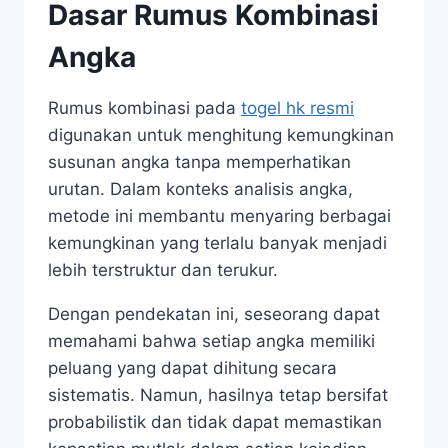
Dasar Rumus Kombinasi
Angka
Rumus kombinasi pada
togel hk resmi
digunakan untuk menghitung kemungkinan
susunan angka tanpa memperhatikan
urutan. Dalam konteks analisis angka,
metode ini membantu menyaring berbagai
kemungkinan yang terlalu banyak menjadi
lebih terstruktur dan terukur.
Dengan pendekatan ini, seseorang dapat
memahami bahwa setiap angka memiliki
peluang yang dapat dihitung secara
sistematis. Namun, hasilnya tetap bersifat
probabilistik dan tidak dapat memastikan