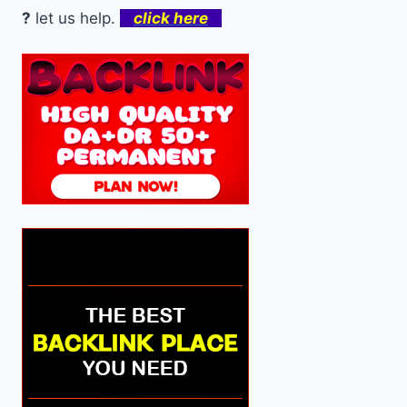
?
let us help.
click here