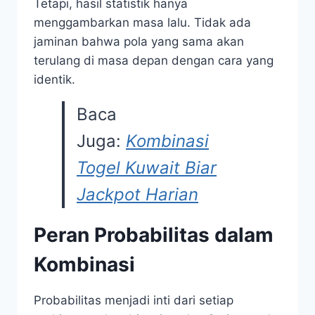
Tetapi, hasil statistik hanya
menggambarkan masa lalu. Tidak ada
jaminan bahwa pola yang sama akan
terulang di masa depan dengan cara yang
identik.
Baca
Juga:
Kombinasi
Togel Kuwait Biar
Jackpot Harian
Peran Probabilitas dalam
Kombinasi
Probabilitas menjadi inti dari setiap