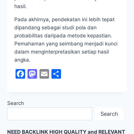
hasil.
Pada akhirnya, pendekatan ini lebih tepat
dipandang sebagai studi pola dan
probabilitas daripada metode kepastian.
Pemahaman yang seimbang menjadi kunci
dalam menginterpretasikan setiap hasil
angka.
Facebook
Mastodon
Email
Share
Search
Search
NEED BACKLINK HIGH QUALITY and RELEVANT