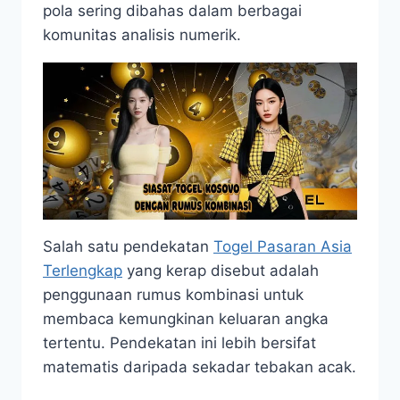
pola sering dibahas dalam berbagai
komunitas analisis numerik.
Salah satu pendekatan
Togel Pasaran Asia
Terlengkap
yang kerap disebut adalah
penggunaan rumus kombinasi untuk
membaca kemungkinan keluaran angka
tertentu. Pendekatan ini lebih bersifat
matematis daripada sekadar tebakan acak.