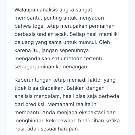
Walaupun analisis angka sangat
membantu, penting untuk menyadari
bahwa togel tetap merupakan permainan
berbasis undian acak. Setiap hasil memiliki
peluang yang sama untuk muncul. Oleh
karena itu, jangan sepenuhnya
mengandalkan satu metode tertentu
sebagai jaminan kemenangan.
Keberuntungan tetap menjadi faktor yang
tidak bisa diabaikan. Bahkan dengan
analisis mendalam, hasil bisa saja berbeda
dari prediksi. Memahami realita ini
membantu Anda menjaga ekspektasi dan
menghindari kekecewaan berlebihan ketika
hasil tidak sesuai harapan.