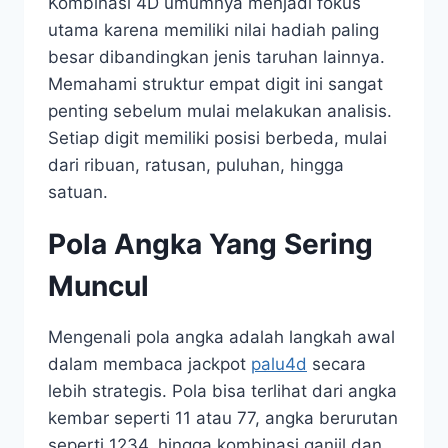
Kombinasi 4D umumnya menjadi fokus
utama karena memiliki nilai hadiah paling
besar dibandingkan jenis taruhan lainnya.
Memahami struktur empat digit ini sangat
penting sebelum mulai melakukan analisis.
Setiap digit memiliki posisi berbeda, mulai
dari ribuan, ratusan, puluhan, hingga
satuan.
Pola Angka Yang Sering
Muncul
Mengenali pola angka adalah langkah awal
dalam membaca jackpot
palu4d
secara
lebih strategis. Pola bisa terlihat dari angka
kembar seperti 11 atau 77, angka berurutan
seperti 1234, hingga kombinasi ganjil dan