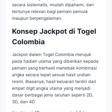
secara sistematis, mudah dipahami, dan
tentunya relevan bagi pemain pemula
maupun berpengalaman.
Konsep Jackpot di Togel
Colombia
Jackpot dalam Togel Colombia merujuk
pada hadiah utama yang diberikan kepada
pemain yang berhasil menebak kombinasi
angka secara tepat sesuai hasil undian
resmi. Biasanya, hasil keluaran terdiri dari
empat digit angka utama yang menjadi
dasar berbagai jenis taruhan seperti 2D,
3D, dan 4D.