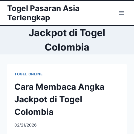
Skip
Togel Pasaran Asia
to
Terlengkap
content
Jackpot di Togel
Colombia
TOGEL ONLINE
Cara Membaca Angka
Jackpot di Togel
Colombia
02/21/2026