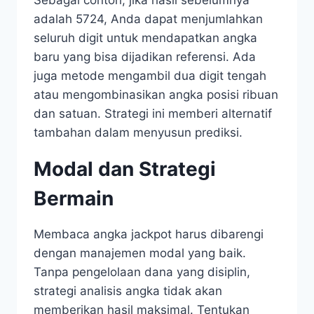
Sebagai contoh, jika hasil sebelumnya
adalah 5724, Anda dapat menjumlahkan
seluruh digit untuk mendapatkan angka
baru yang bisa dijadikan referensi. Ada
juga metode mengambil dua digit tengah
atau mengombinasikan angka posisi ribuan
dan satuan. Strategi ini memberi alternatif
tambahan dalam menyusun prediksi.
Modal dan Strategi
Bermain
Membaca angka jackpot harus dibarengi
dengan manajemen modal yang baik.
Tanpa pengelolaan dana yang disiplin,
strategi analisis angka tidak akan
memberikan hasil maksimal. Tentukan