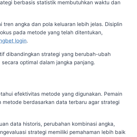
rategi berbasis statistik membutuhkan waktu dan
ren angka dan pola keluaran lebih jelas. Disiplin
okus pada metode yang telah ditentukan,
ngbet login
.
ktif dibandingkan strategi yang berubah-ubah
 secara optimal dalam jangka panjang.
etahui efektivitas metode yang digunakan. Pemain
an metode berdasarkan data terbaru agar strategi
an data historis, perubahan kombinasi angka,
engevaluasi strategi memiliki pemahaman lebih baik