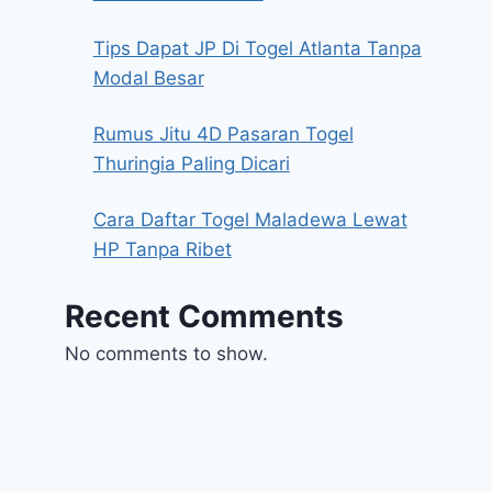
Tips Dapat JP Di Togel Atlanta Tanpa
Modal Besar
Rumus Jitu 4D Pasaran Togel
Thuringia Paling Dicari
Cara Daftar Togel Maladewa Lewat
HP Tanpa Ribet
Recent Comments
No comments to show.