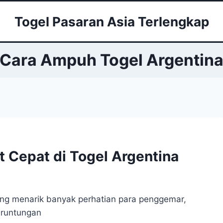
Togel Pasaran Asia Terlengkap
Cara Ampuh Togel Argentin
 Cepat di Togel Argentina
ang menarik banyak perhatian para penggemar,
eruntungan