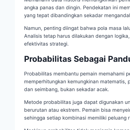
angka panas dan dingin. Pendekatan ini m
yang tepat dibandingkan sekadar mengandal
Namun, penting diingat bahwa pola masa lalu
Analisis tetap harus dilakukan dengan logika
efektivitas strategi.
Probabilitas Sebagai Pand
Probabilitas membantu pemain memahami pe
memperhitungkan kemungkinan matematis, pe
dan seimbang, bukan sekadar acak.
Metode probabilitas juga dapat digunakan un
berurutan atau ekstrem. Pemain bisa menyei
sehingga setiap kombinasi memiliki peluang re