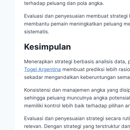
terhadap peluang dan pola angka.
Evaluasi dan penyesuaian membuat strategi le
membantu pemain meningkatkan peluang mend
sistematis.
Kesimpulan
Menerapkan strategi berbasis analisis data,
Togel Argentina
membuat prediksi lebih rasion
sekadar mengandalkan keberuntungan sema
Konsistensi dan manajemen angka yang disipl
sehingga peluang munculnya angka potensial
memiliki kontrol lebih baik terhadap pilihan 
Evaluasi dan penyesuaian strategi secara rut
relevan. Dengan strategi yang terstruktur da