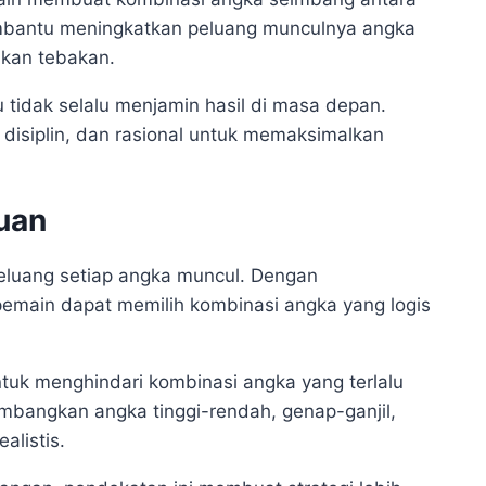
embantu meningkatkan peluang munculnya angka
kan tebakan.
 tidak selalu menjamin hasil di masa depan.
, disiplin, dan rasional untuk memaksimalkan
uan
luang setiap angka muncul. Dengan
main dapat memilih kombinasi angka yang logis
tuk menghindari kombinasi angka yang terlalu
mbangkan angka tinggi-rendah, genap-ganjil,
alistis.