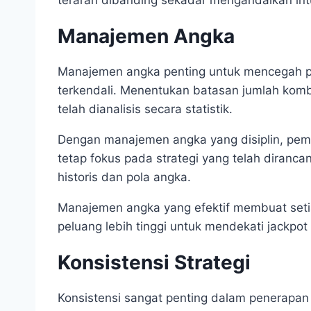
Manajemen Angka
Manajemen angka penting untuk mencegah pem
terkendali. Menentukan batasan jumlah kom
telah dianalisis secara statistik.
Dengan manajemen angka yang disiplin, pema
tetap fokus pada strategi yang telah diranc
historis dan pola angka.
Manajemen angka yang efektif membuat setiap 
peluang lebih tinggi untuk mendekati jackpot 
Konsistensi Strategi
Konsistensi sangat penting dalam penerapan 