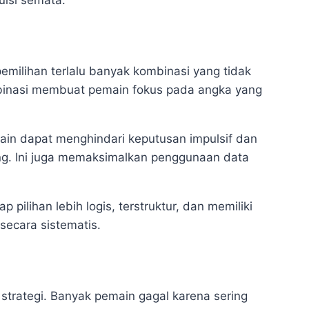
ilihan terlalu banyak kombinasi yang tidak
binasi membuat pemain fokus pada angka yang
in dapat menghindari keputusan impulsif dan
ang. Ini juga memaksimalkan penggunaan data
pilihan lebih logis, terstruktur, dan memiliki
secara sistematis.
strategi. Banyak pemain gagal karena sering