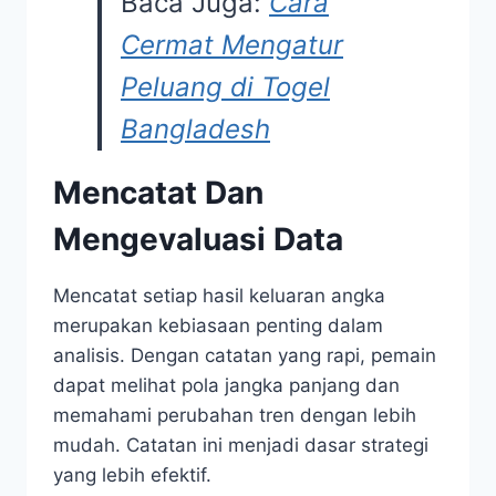
Baca Juga:
Cara
Cermat Mengatur
Peluang di Togel
Bangladesh
Mencatat Dan
Mengevaluasi Data
Mencatat setiap hasil keluaran angka
merupakan kebiasaan penting dalam
analisis. Dengan catatan yang rapi, pemain
dapat melihat pola jangka panjang dan
memahami perubahan tren dengan lebih
mudah. Catatan ini menjadi dasar strategi
yang lebih efektif.