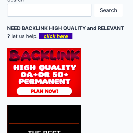
Search
NEED BACKLINK HIGH QUALITY and RELEVANT
?
let us help.
click here