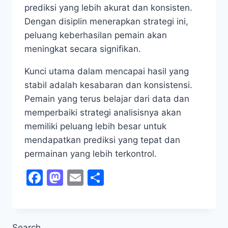
prediksi yang lebih akurat dan konsisten.
Dengan disiplin menerapkan strategi ini,
peluang keberhasilan pemain akan
meningkat secara signifikan.
Kunci utama dalam mencapai hasil yang
stabil adalah kesabaran dan konsistensi.
Pemain yang terus belajar dari data dan
memperbaiki strategi analisisnya akan
memiliki peluang lebih besar untuk
mendapatkan prediksi yang tepat dan
permainan yang lebih terkontrol.
Facebook
Mastodon
Email
Share
Search