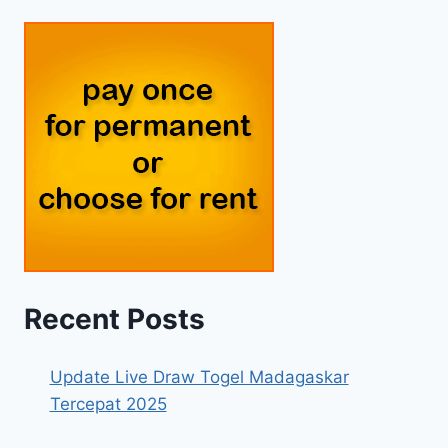
Recent Posts
Update Live Draw Togel Madagaskar
Tercepat 2025