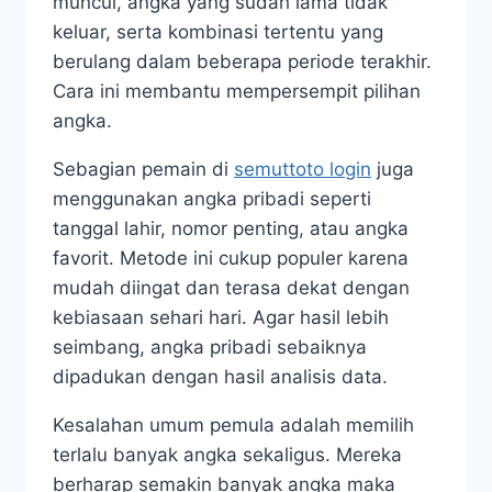
muncul, angka yang sudah lama tidak
keluar, serta kombinasi tertentu yang
berulang dalam beberapa periode terakhir.
Cara ini membantu mempersempit pilihan
angka.
Sebagian pemain di
semuttoto login
juga
menggunakan angka pribadi seperti
tanggal lahir, nomor penting, atau angka
favorit. Metode ini cukup populer karena
mudah diingat dan terasa dekat dengan
kebiasaan sehari hari. Agar hasil lebih
seimbang, angka pribadi sebaiknya
dipadukan dengan hasil analisis data.
Kesalahan umum pemula adalah memilih
terlalu banyak angka sekaligus. Mereka
berharap semakin banyak angka maka