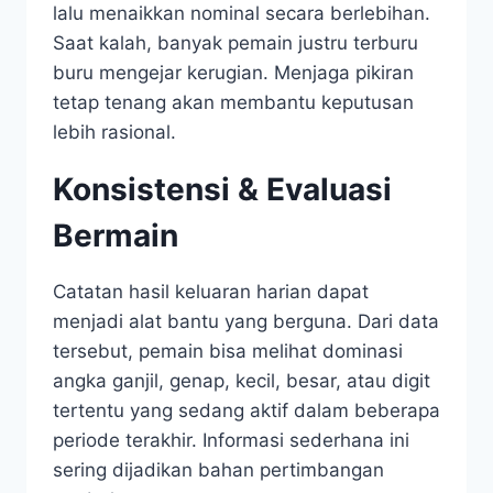
lalu menaikkan nominal secara berlebihan.
Saat kalah, banyak pemain justru terburu
buru mengejar kerugian. Menjaga pikiran
tetap tenang akan membantu keputusan
lebih rasional.
Konsistensi & Evaluasi
Bermain
Catatan hasil keluaran harian dapat
menjadi alat bantu yang berguna. Dari data
tersebut, pemain bisa melihat dominasi
angka ganjil, genap, kecil, besar, atau digit
tertentu yang sedang aktif dalam beberapa
periode terakhir. Informasi sederhana ini
sering dijadikan bahan pertimbangan