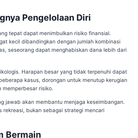
ngnya Pengelolaan Diri
g tepat dapat menimbulkan risiko finansial.
at kecil dibandingkan dengan jumlah kombinasi
las, seseorang dapat menghabiskan dana lebih dari
ikologis. Harapan besar yang tidak terpenuhi dapat
beberapa kasus, dorongan untuk menutup kerugian
 memperbesar risiko.
ung jawab akan membantu menjaga keseimbangan.
 rekreasi, bukan sebagai strategi mencari
m Bermain