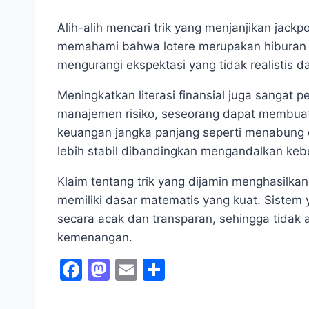
Alih-alih mencari trik yang menjanjikan jackp
memahami bahwa lotere merupakan hiburan 
mengurangi ekspektasi yang tidak realistis 
Meningkatkan literasi finansial juga sangat
manajemen risiko, seseorang dapat membuat
keuangan jangka panjang seperti menabung 
lebih stabil dibandingkan mengandalkan ke
Klaim tentang trik yang dijamin menghasilka
memiliki dasar matematis yang kuat. Sistem 
secara acak dan transparan, sehingga tidak
kemenangan.
Facebook
Mastodon
Email
Share