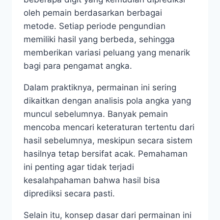
oleh pemain berdasarkan berbagai
metode. Setiap periode pengundian
memiliki hasil yang berbeda, sehingga
memberikan variasi peluang yang menarik
bagi para pengamat angka.
Dalam praktiknya, permainan ini sering
dikaitkan dengan analisis pola angka yang
muncul sebelumnya. Banyak pemain
mencoba mencari keteraturan tertentu dari
hasil sebelumnya, meskipun secara sistem
hasilnya tetap bersifat acak. Pemahaman
ini penting agar tidak terjadi
kesalahpahaman bahwa hasil bisa
diprediksi secara pasti.
Selain itu, konsep dasar dari permainan ini