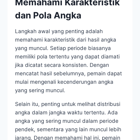
Memahami Karakteristik
dan Pola Angka
Langkah awal yang penting adalah
memahami karakteristik dari hasil angka
yang muncul. Setiap periode biasanya
memiliki pola tertentu yang dapat diamati
jika dicatat secara konsisten. Dengan
mencatat hasil sebelumnya, pemain dapat
mulai mengenali kecenderungan angka
yang sering muncul.
Selain itu, penting untuk melihat distribusi
angka dalam jangka waktu tertentu. Ada
angka yang sering muncul dalam periode
pendek, sementara yang lain muncul lebih
jarang. Dengan memahami hal ini, pemain