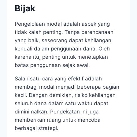
Bijak
Pengelolaan modal adalah aspek yang
tidak kalah penting. Tanpa perencanaan
yang baik, seseorang dapat kehilangan
kendali dalam penggunaan dana. Oleh
karena itu, penting untuk menetapkan
batas penggunaan sejak awal.
Salah satu cara yang efektif adalah
membagi modal menjadi beberapa bagian
kecil. Dengan demikian, risiko kehilangan
seluruh dana dalam satu waktu dapat
diminimalkan. Pendekatan ini juga
memberikan ruang untuk mencoba
berbagai strategi.