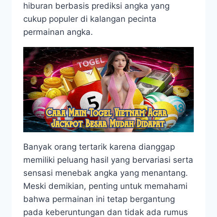
hiburan berbasis prediksi angka yang
cukup populer di kalangan pecinta
permainan angka.
Banyak orang tertarik karena dianggap
memiliki peluang hasil yang bervariasi serta
sensasi menebak angka yang menantang.
Meski demikian, penting untuk memahami
bahwa permainan ini tetap bergantung
pada keberuntungan dan tidak ada rumus