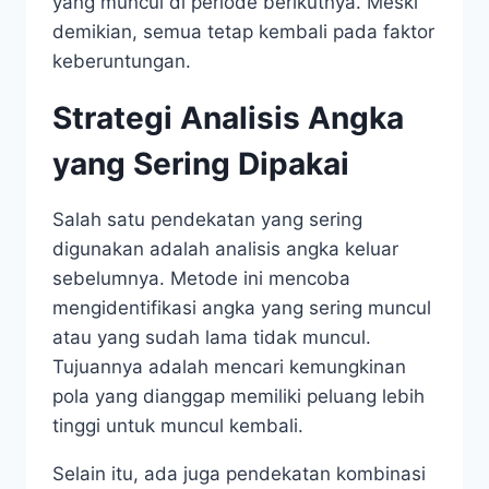
yang muncul di periode berikutnya. Meski
demikian, semua tetap kembali pada faktor
keberuntungan.
Strategi Analisis Angka
yang Sering Dipakai
Salah satu pendekatan yang sering
digunakan adalah analisis angka keluar
sebelumnya. Metode ini mencoba
mengidentifikasi angka yang sering muncul
atau yang sudah lama tidak muncul.
Tujuannya adalah mencari kemungkinan
pola yang dianggap memiliki peluang lebih
tinggi untuk muncul kembali.
Selain itu, ada juga pendekatan kombinasi