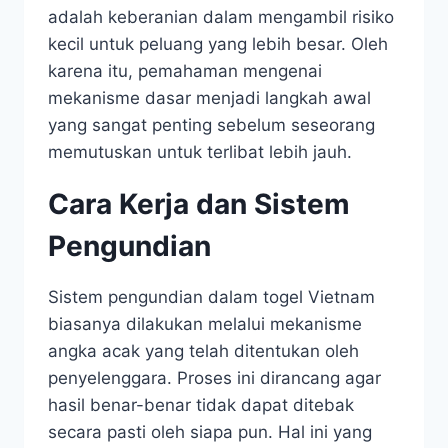
adalah keberanian dalam mengambil risiko
kecil untuk peluang yang lebih besar. Oleh
karena itu, pemahaman mengenai
mekanisme dasar menjadi langkah awal
yang sangat penting sebelum seseorang
memutuskan untuk terlibat lebih jauh.
Cara Kerja dan Sistem
Pengundian
Sistem pengundian dalam togel Vietnam
biasanya dilakukan melalui mekanisme
angka acak yang telah ditentukan oleh
penyelenggara. Proses ini dirancang agar
hasil benar-benar tidak dapat ditebak
secara pasti oleh siapa pun. Hal ini yang