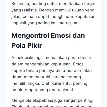
Selain itu, penting untuk menetapkan target
yang realistis. Dengan memiliki tujuan yang
jelas, pemain dapat menghindari keputusan
impulsif yang sering kali merugikan.
Mengontrol Emosi dan
Pola Pikir
Aspek psikologis memainkan peran besar
dalam pengambilan keputusan. Emosi
seperti terlalu percaya diri atau rasa takut
dapat memengaruhi cara seseorang
memilih angka. Oleh karena itu, penting
untuk tetap tenang dan rasional.
Mengelola ekspektasi juga sangat penting.
Tidak setiap percobaan akan memberikan