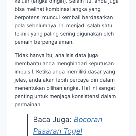
keluar (angka dingin). Selain itu, anda juga
bisa melihat kombinasi angka yang
berpotensi muncul kembali berdasarkan
pola sebelumnya. Ini menjadi salah satu
teknik yang paling sering digunakan oleh
pemain berpengalaman.
Tidak hanya itu, analisis data juga
membantu anda menghindari keputusan
impulsif. Ketika anda memiliki dasar yang
jelas, anda akan lebih percaya diri dalam
menentukan pilihan angka. Hal ini sangat
penting untuk menjaga konsistensi dalam
permainan.
Baca Juga:
Bocoran
Pasaran Togel