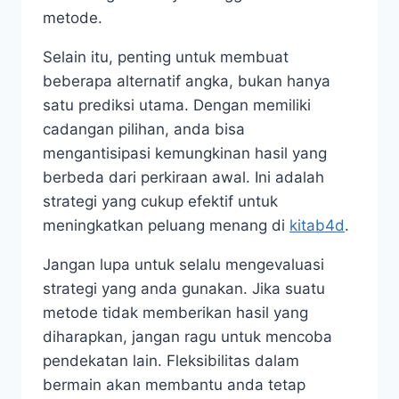
metode.
Selain itu, penting untuk membuat
beberapa alternatif angka, bukan hanya
satu prediksi utama. Dengan memiliki
cadangan pilihan, anda bisa
mengantisipasi kemungkinan hasil yang
berbeda dari perkiraan awal. Ini adalah
strategi yang cukup efektif untuk
meningkatkan peluang menang di
kitab4d
.
Jangan lupa untuk selalu mengevaluasi
strategi yang anda gunakan. Jika suatu
metode tidak memberikan hasil yang
diharapkan, jangan ragu untuk mencoba
pendekatan lain. Fleksibilitas dalam
bermain akan membantu anda tetap