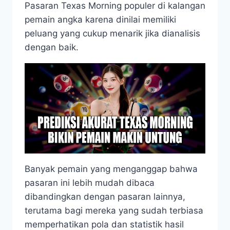
Pasaran Texas Morning populer di kalangan
pemain angka karena dinilai memiliki
peluang yang cukup menarik jika dianalisis
dengan baik.
Banyak pemain yang menganggap bahwa
pasaran ini lebih mudah dibaca
dibandingkan dengan pasaran lainnya,
terutama bagi mereka yang sudah terbiasa
memperhatikan pola dan statistik hasil