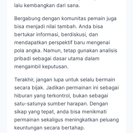
lalu kembangkan dari sana.
Bergabung dengan komunitas pemain juga
bisa menjadi nilai tambah. Anda bisa
bertukar informasi, berdiskusi, dan
mendapatkan perspektif baru mengenai
pola angka. Namun, tetap gunakan analisis
pribadi sebagai dasar utama dalam
mengambil keputusan.
Terakhir, jangan lupa untuk selalu bermain
secara bijak. Jadikan permainan ini sebagai
hiburan yang terkontrol, bukan sebagai
satu-satunya sumber harapan. Dengan
sikap yang tepat, anda bisa menikmati
permainan sekaligus meningkatkan peluang
keuntungan secara bertahap.