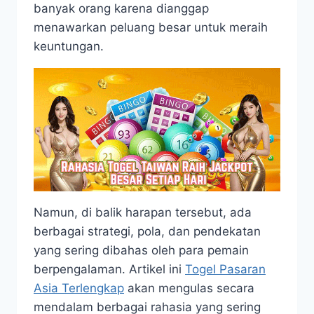
banyak orang karena dianggap
menawarkan peluang besar untuk meraih
keuntungan.
Namun, di balik harapan tersebut, ada
berbagai strategi, pola, dan pendekatan
yang sering dibahas oleh para pemain
berpengalaman. Artikel ini
Togel Pasaran
Asia Terlengkap
akan mengulas secara
mendalam berbagai rahasia yang sering