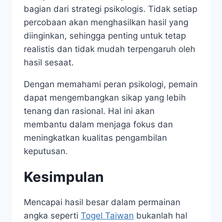
bagian dari strategi psikologis. Tidak setiap
percobaan akan menghasilkan hasil yang
diinginkan, sehingga penting untuk tetap
realistis dan tidak mudah terpengaruh oleh
hasil sesaat.
Dengan memahami peran psikologi, pemain
dapat mengembangkan sikap yang lebih
tenang dan rasional. Hal ini akan
membantu dalam menjaga fokus dan
meningkatkan kualitas pengambilan
keputusan.
Kesimpulan
Mencapai hasil besar dalam permainan
angka seperti
Togel Taiwan
bukanlah hal