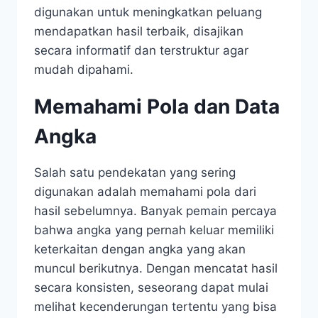
digunakan untuk meningkatkan peluang
mendapatkan hasil terbaik, disajikan
secara informatif dan terstruktur agar
mudah dipahami.
Memahami Pola dan Data
Angka
Salah satu pendekatan yang sering
digunakan adalah memahami pola dari
hasil sebelumnya. Banyak pemain percaya
bahwa angka yang pernah keluar memiliki
keterkaitan dengan angka yang akan
muncul berikutnya. Dengan mencatat hasil
secara konsisten, seseorang dapat mulai
melihat kecenderungan tertentu yang bisa