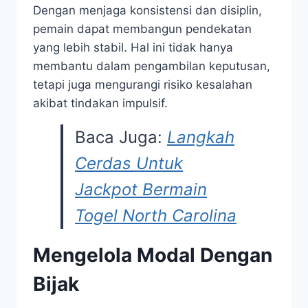
Dengan menjaga konsistensi dan disiplin,
pemain dapat membangun pendekatan
yang lebih stabil. Hal ini tidak hanya
membantu dalam pengambilan keputusan,
tetapi juga mengurangi risiko kesalahan
akibat tindakan impulsif.
Baca Juga:
Langkah
Cerdas Untuk
Jackpot Bermain
Togel North Carolina
Mengelola Modal Dengan
Bijak