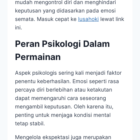
mudah mengontrol diri dan menghindari
keputusan yang didasarkan pada emosi
semata. Masuk cepat ke
lusahoki
lewat link
ini.
Peran Psikologi Dalam
Permainan
Aspek psikologis sering kali menjadi faktor
penentu keberhasilan. Emosi seperti rasa
percaya diri berlebihan atau ketakutan
dapat memengaruhi cara seseorang
mengambil keputusan. Oleh karena itu,
penting untuk menjaga kondisi mental
tetap stabil.
Mengelola ekspektasi juga merupakan