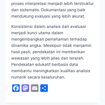
proses interpretasi menjadi lebih terstruktur
dan sistematis. Dokumentasi yang baik
mendukung evaluasi yang lebih akurat.
Konsistensi dalam analisis dan evaluasi
menjadi kunci utama dalam
mengembangkan pemahaman terhadap
dinamika angka. Meskipun tidak menjamin
hasil pasti, pendekatan ini memberikan
wawasan yang lebih jelas dan terarah.
Pendekatan edukatif berbasis data
membantu meningkatkan kualitas analisis
numerik secara keseluruhan.
Facebook
Mastodon
Email
Share