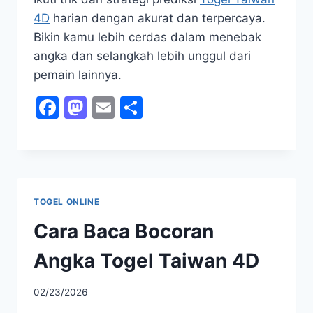
4D
harian dengan akurat dan terpercaya.
Bikin kamu lebih cerdas dalam menebak
angka dan selangkah lebih unggul dari
pemain lainnya.
Facebook
Mastodon
Email
Share
TOGEL ONLINE
Cara Baca Bocoran
Angka Togel Taiwan 4D
02/23/2026