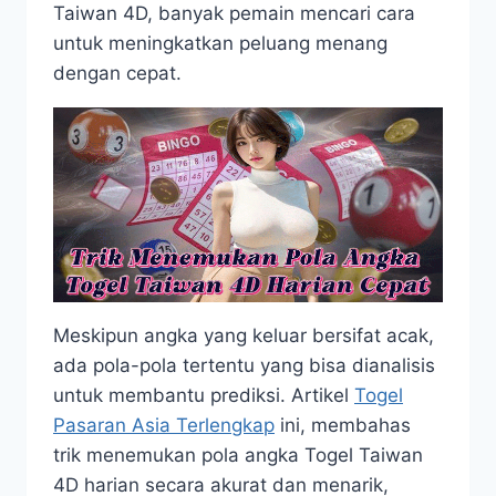
Taiwan 4D, banyak pemain mencari cara
untuk meningkatkan peluang menang
dengan cepat.
Meskipun angka yang keluar bersifat acak,
ada pola-pola tertentu yang bisa dianalisis
untuk membantu prediksi. Artikel
Togel
Pasaran Asia Terlengkap
ini, membahas
trik menemukan pola angka Togel Taiwan
4D harian secara akurat dan menarik,