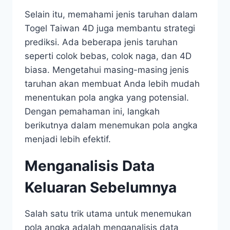
Selain itu, memahami jenis taruhan dalam
Togel Taiwan 4D juga membantu strategi
prediksi. Ada beberapa jenis taruhan
seperti colok bebas, colok naga, dan 4D
biasa. Mengetahui masing-masing jenis
taruhan akan membuat Anda lebih mudah
menentukan pola angka yang potensial.
Dengan pemahaman ini, langkah
berikutnya dalam menemukan pola angka
menjadi lebih efektif.
Menganalisis Data
Keluaran Sebelumnya
Salah satu trik utama untuk menemukan
pola angka adalah menganalisis data