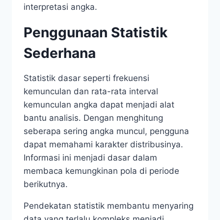
interpretasi angka.
Penggunaan Statistik
Sederhana
Statistik dasar seperti frekuensi
kemunculan dan rata-rata interval
kemunculan angka dapat menjadi alat
bantu analisis. Dengan menghitung
seberapa sering angka muncul, pengguna
dapat memahami karakter distribusinya.
Informasi ini menjadi dasar dalam
membaca kemungkinan pola di periode
berikutnya.
Pendekatan statistik membantu menyaring
data yang terlalu kompleks menjadi