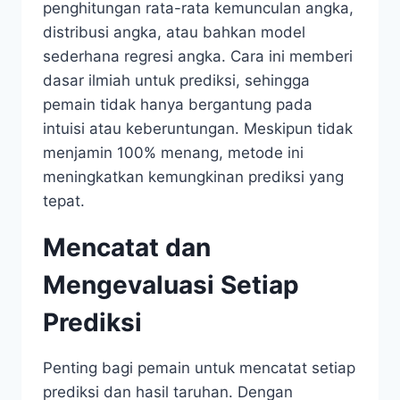
penghitungan rata-rata kemunculan angka,
distribusi angka, atau bahkan model
sederhana regresi angka. Cara ini memberi
dasar ilmiah untuk prediksi, sehingga
pemain tidak hanya bergantung pada
intuisi atau keberuntungan. Meskipun tidak
menjamin 100% menang, metode ini
meningkatkan kemungkinan prediksi yang
tepat.
Mencatat dan
Mengevaluasi Setiap
Prediksi
Penting bagi pemain untuk mencatat setiap
prediksi dan hasil taruhan. Dengan