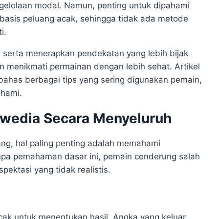
engelolaan modal. Namun, penting untuk dipahami
basis peluang acak, sehingga tidak ada metode
i.
 serta menerapkan pendekatan yang lebih bijak
 menikmati permainan dengan lebih sehat. Artikel
ahas berbagai tips yang sering digunakan pemain,
ahami.
wedia Secara Menyeluruh
g, hal paling penting adalah memahami
npa pemahaman dasar ini, pemain cenderung salah
ektasi yang tidak realistis.
ak untuk menentukan hasil. Angka yang keluar