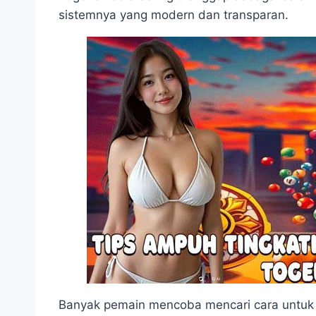
sistemnya yang modern dan transparan.
Banyak pemain mencoba mencari cara untuk