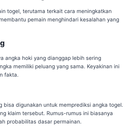
n togel, terutama terkait cara meningkatkan
 membantu pemain menghindari kesalahan yang
ng
ya angka hoki yang dianggap lebih sering
ka memiliki peluang yang sama. Keyakinan ini
n fakta.
 bisa digunakan untuk memprediksi angka togel.
ng klaim tersebut. Rumus-rumus ini biasanya
 probabilitas dasar permainan.