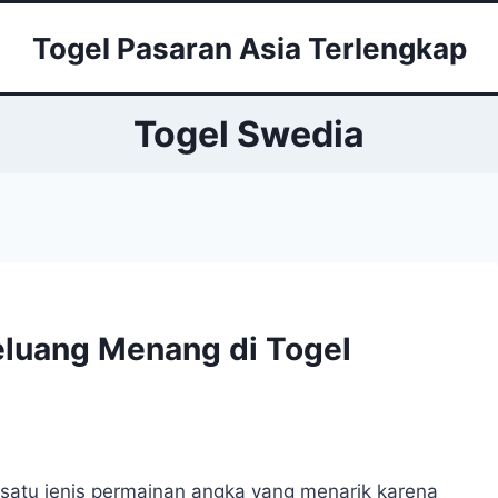
Togel Pasaran Asia Terlengkap
Togel Swedia
luang Menang di Togel
 satu jenis permainan angka yang menarik karena