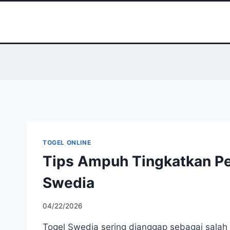
Skip
to
content
TOGEL ONLINE
Tips Ampuh Tingkatkan Pe
Swedia
04/22/2026
Togel Swedia sering dianggap sebagai salah