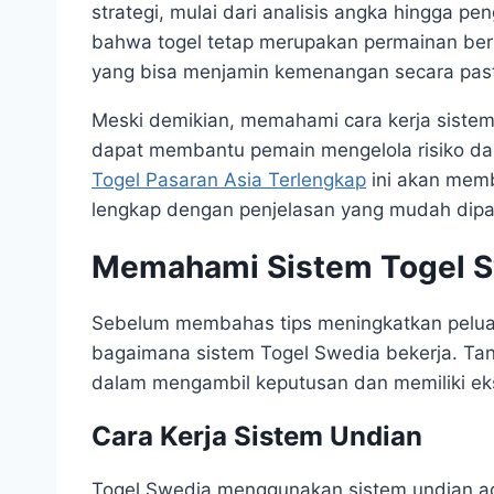
strategi, mulai dari analisis angka hingga p
bahwa togel tetap merupakan permainan ber
yang bisa menjamin kemenangan secara past
Meski demikian, memahami cara kerja sistem
dapat membantu pemain mengelola risiko dan
Togel Pasaran Asia Terlengkap
ini akan memb
lengkap dengan penjelasan yang mudah dip
Memahami Sistem Togel S
Sebelum membahas tips meningkatkan peluan
bagaimana sistem Togel Swedia bekerja. Ta
dalam mengambil keputusan dan memiliki eksp
Cara Kerja Sistem Undian
Togel Swedia menggunakan sistem undian ac