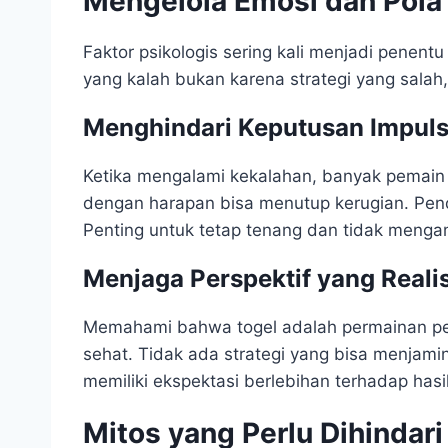
Mengelola Emosi dan Pola 
Faktor psikologis sering kali menjadi penent
yang kalah bukan karena strategi yang salah
Menghindari Keputusan Impuls
Ketika mengalami kekalahan, banyak pemain
dengan harapan bisa menutup kerugian. Pend
Penting untuk tetap tenang dan tidak menga
Menjaga Perspektif yang Realis
Memahami bahwa togel adalah permainan pe
sehat. Tidak ada strategi yang bisa menjami
memiliki ekspektasi berlebihan terhadap hasil
Mitos yang Perlu Dihindar