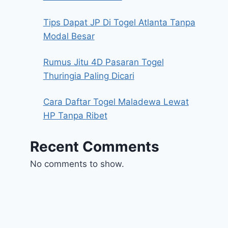
Tips Dapat JP Di Togel Atlanta Tanpa
Modal Besar
Rumus Jitu 4D Pasaran Togel
Thuringia Paling Dicari
Cara Daftar Togel Maladewa Lewat
HP Tanpa Ribet
Recent Comments
No comments to show.