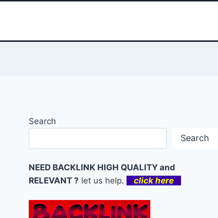
Search
Search
NEED BACKLINK HIGH QUALITY and
RELEVANT ?
let us help.
click here