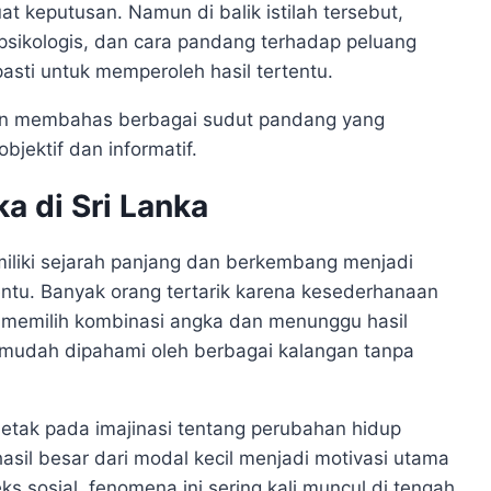
keputusan. Namun di balik istilah tersebut,
 psikologis, dan cara pandang terhadap peluang
pasti untuk memperoleh hasil tertentu.
n membahas berbagai sudut pandang yang
jektif dan informatif.
a di Sri Lanka
iliki sejarah panjang dan berkembang menjadi
entu. Banyak orang tertarik karena kesederhanaan
u memilih kombinasi angka dan menunggu hasil
 mudah dipahami oleh berbagai kalangan tanpa
erletak pada imajinasi tentang perubahan hidup
sil besar dari modal kecil menjadi motivasi utama
ks sosial, fenomena ini sering kali muncul di tengah