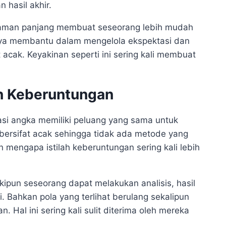
 hasil akhir.
alaman panjang membuat seseorang lebih mudah
nya membantu dalam mengelola ekspektasi dan
acak. Keyakinan seperti ini sering kali membuat
an Keberuntungan
asi angka memiliki peluang yang sama untuk
bersifat acak sehingga tidak ada metode yang
n mengapa istilah keberuntungan sering kali lebih
ipun seseorang dapat melakukan analisis, hasil
ti. Bahkan pola yang terlihat berulang sekalipun
. Hal ini sering kali sulit diterima oleh mereka