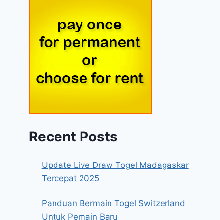
Recent Posts
Update Live Draw Togel Madagaskar
Tercepat 2025
Panduan Bermain Togel Switzerland
Untuk Pemain Baru