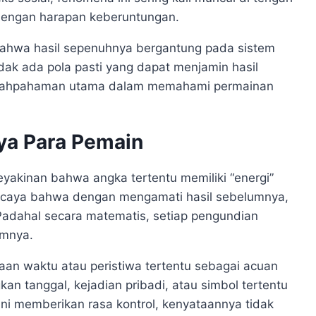
 dengan harapan keberuntungan.
 bahwa hasil sepenuhnya bergantung pada sistem
dak ada pola pasti yang dapat menjamin hasil
kesalahpahaman utama dalam memahami permainan
ya Para Pemain
yakinan bahwa angka tertentu memiliki “energi”
percaya bahwa dengan mengamati hasil sebelumnya,
adahal secara matematis, setiap pengundian
umnya.
an waktu atau peristiwa tertentu sebagai acuan
n tanggal, kejadian pribadi, atau simbol tertentu
i memberikan rasa kontrol, kenyataannya tidak