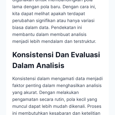
lama dengan pola baru. Dengan cara ini,
kita dapat melihat apakah terdapat
perubahan signifikan atau hanya variasi
biasa dalam data. Pendekatan ini
membantu dalam membuat analisis
menjadi lebih mendalam dan terstruktur.
Konsistensi Dan Evaluasi
Dalam Analisis
Konsistensi dalam mengamati data menjadi
faktor penting dalam menghasilkan analisis
yang akurat. Dengan melakukan
pengamatan secara rutin, pola kecil yang
muncul dapat lebih mudah dikenali. Proses
ini membutuhkan kesabaran dan ketelitian