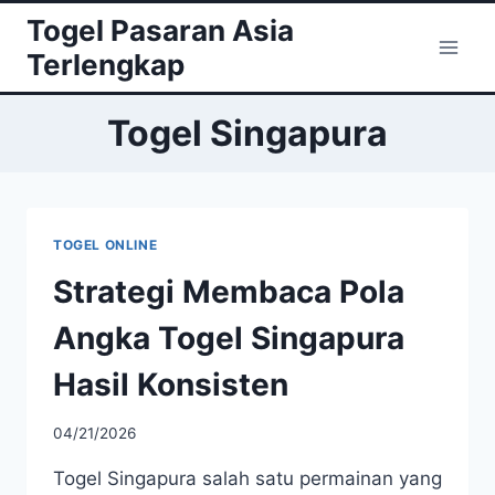
Skip
Togel Pasaran Asia
to
Terlengkap
content
Togel Singapura
TOGEL ONLINE
Strategi Membaca Pola
Angka Togel Singapura
Hasil Konsisten
04/21/2026
Togel Singapura salah satu permainan yang