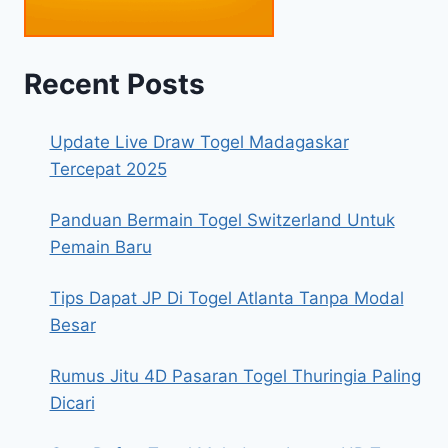
Recent Posts
Update Live Draw Togel Madagaskar
Tercepat 2025
Panduan Bermain Togel Switzerland Untuk
Pemain Baru
Tips Dapat JP Di Togel Atlanta Tanpa Modal
Besar
Rumus Jitu 4D Pasaran Togel Thuringia Paling
Dicari