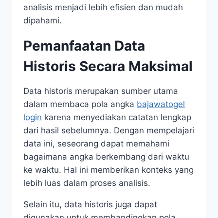
analisis menjadi lebih efisien dan mudah
dipahami.
Pemanfaatan Data
Historis Secara Maksimal
Data historis merupakan sumber utama
dalam membaca pola angka
bajawatogel
login
karena menyediakan catatan lengkap
dari hasil sebelumnya. Dengan mempelajari
data ini, seseorang dapat memahami
bagaimana angka berkembang dari waktu
ke waktu. Hal ini memberikan konteks yang
lebih luas dalam proses analisis.
Selain itu, data historis juga dapat
digunakan untuk membandingkan pola