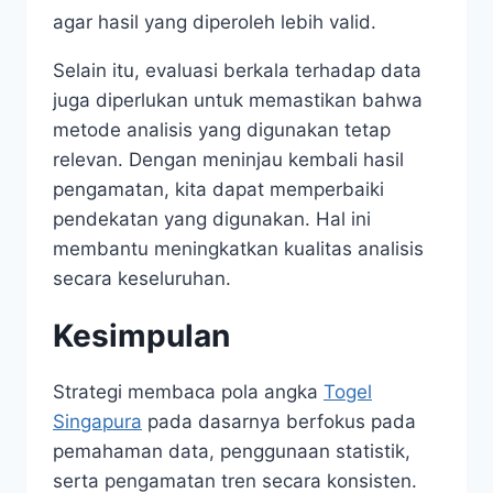
agar hasil yang diperoleh lebih valid.
Selain itu, evaluasi berkala terhadap data
juga diperlukan untuk memastikan bahwa
metode analisis yang digunakan tetap
relevan. Dengan meninjau kembali hasil
pengamatan, kita dapat memperbaiki
pendekatan yang digunakan. Hal ini
membantu meningkatkan kualitas analisis
secara keseluruhan.
Kesimpulan
Strategi membaca pola angka
Togel
Singapura
pada dasarnya berfokus pada
pemahaman data, penggunaan statistik,
serta pengamatan tren secara konsisten.