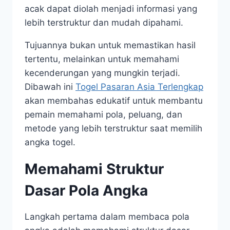
acak dapat diolah menjadi informasi yang
lebih terstruktur dan mudah dipahami.
Tujuannya bukan untuk memastikan hasil
tertentu, melainkan untuk memahami
kecenderungan yang mungkin terjadi.
Dibawah ini
Togel Pasaran Asia Terlengkap
akan membahas edukatif untuk membantu
pemain memahami pola, peluang, dan
metode yang lebih terstruktur saat memilih
angka togel.
Memahami Struktur
Dasar Pola Angka
Langkah pertama dalam membaca pola