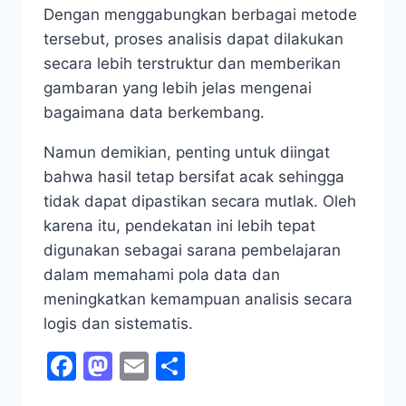
Dengan menggabungkan berbagai metode
tersebut, proses analisis dapat dilakukan
secara lebih terstruktur dan memberikan
gambaran yang lebih jelas mengenai
bagaimana data berkembang.
Namun demikian, penting untuk diingat
bahwa hasil tetap bersifat acak sehingga
tidak dapat dipastikan secara mutlak. Oleh
karena itu, pendekatan ini lebih tepat
digunakan sebagai sarana pembelajaran
dalam memahami pola data dan
meningkatkan kemampuan analisis secara
logis dan sistematis.
Facebook
Mastodon
Email
Share