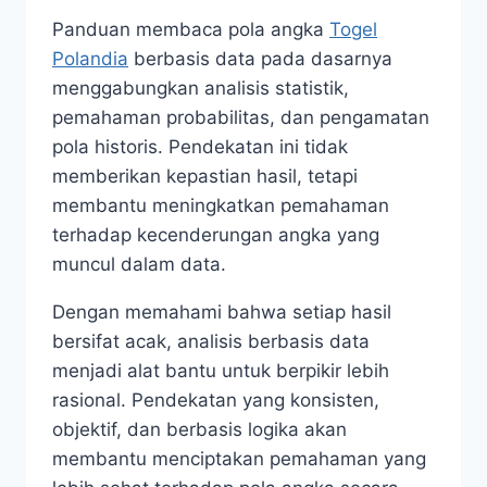
Panduan membaca pola angka
Togel
Polandia
berbasis data pada dasarnya
menggabungkan analisis statistik,
pemahaman probabilitas, dan pengamatan
pola historis. Pendekatan ini tidak
memberikan kepastian hasil, tetapi
membantu meningkatkan pemahaman
terhadap kecenderungan angka yang
muncul dalam data.
Dengan memahami bahwa setiap hasil
bersifat acak, analisis berbasis data
menjadi alat bantu untuk berpikir lebih
rasional. Pendekatan yang konsisten,
objektif, dan berbasis logika akan
membantu menciptakan pemahaman yang