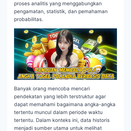
proses analitis yang menggabungkan
pengamatan, statistik, dan pemahaman
probabilitas.
Banyak orang mencoba mencari
pendekatan yang lebih terstruktur agar
dapat memahami bagaimana angka-angka
tertentu muncul dalam periode waktu
tertentu. Dalam konteks ini, data historis
menjadi sumber utama untuk melihat