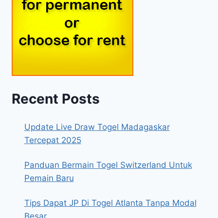
Recent Posts
Update Live Draw Togel Madagaskar
Tercepat 2025
Panduan Bermain Togel Switzerland Untuk
Pemain Baru
Tips Dapat JP Di Togel Atlanta Tanpa Modal
Besar