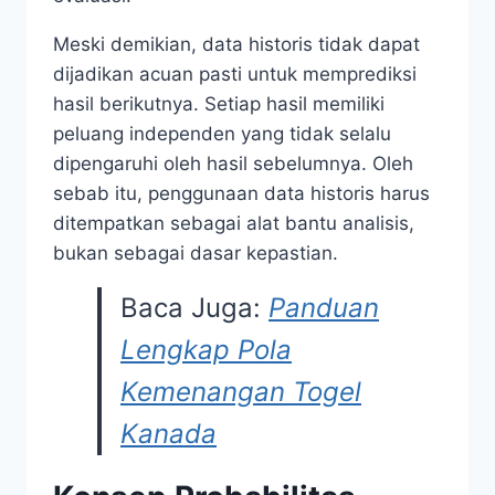
Meski demikian, data historis tidak dapat
dijadikan acuan pasti untuk memprediksi
hasil berikutnya. Setiap hasil memiliki
peluang independen yang tidak selalu
dipengaruhi oleh hasil sebelumnya. Oleh
sebab itu, penggunaan data historis harus
ditempatkan sebagai alat bantu analisis,
bukan sebagai dasar kepastian.
Baca Juga:
Panduan
Lengkap Pola
Kemenangan Togel
Kanada