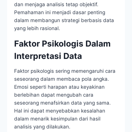
dan menjaga analisis tetap objektif.
Pemahaman ini menjadi dasar penting
dalam membangun strategi berbasis data
yang lebih rasional.
Faktor Psikologis Dalam
Interpretasi Data
Faktor psikologis sering memengaruhi cara
seseorang dalam membaca pola angka.
Emosi seperti harapan atau keyakinan
berlebihan dapat mengubah cara
seseorang menafsirkan data yang sama.
Hal ini dapat menyebabkan kesalahan
dalam menarik kesimpulan dari hasil
analisis yang dilakukan.