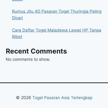
Rumus Jitu 4D Pasaran Togel Thuringia Paling
Dicari
Cara Daftar Togel Maladewa Lewat HP Tanpa
Ribet
Recent Comments
No comments to show.
© 2026
Togel Pasaran Asia Terlengkap