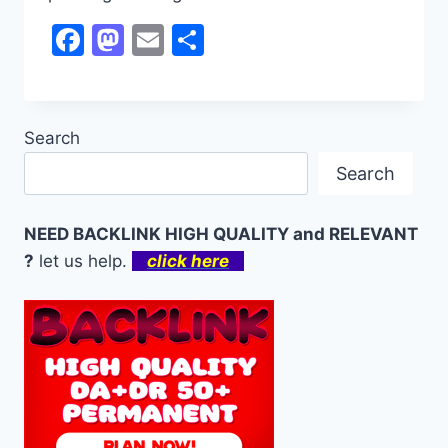
Facebook
Mastodon
Email
Share
Search
Search
NEED BACKLINK HIGH QUALITY and RELEVANT
?
let us help.
click here