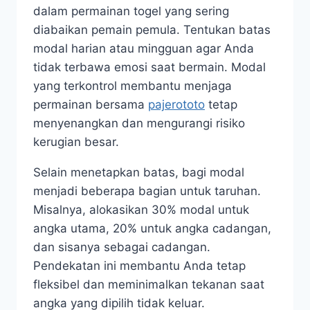
dalam permainan togel yang sering
diabaikan pemain pemula. Tentukan batas
modal harian atau mingguan agar Anda
tidak terbawa emosi saat bermain. Modal
yang terkontrol membantu menjaga
permainan bersama
pajerototo
tetap
menyenangkan dan mengurangi risiko
kerugian besar.
Selain menetapkan batas, bagi modal
menjadi beberapa bagian untuk taruhan.
Misalnya, alokasikan 30% modal untuk
angka utama, 20% untuk angka cadangan,
dan sisanya sebagai cadangan.
Pendekatan ini membantu Anda tetap
fleksibel dan meminimalkan tekanan saat
angka yang dipilih tidak keluar.