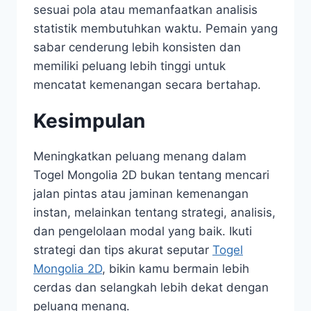
sesuai pola atau memanfaatkan analisis
statistik membutuhkan waktu. Pemain yang
sabar cenderung lebih konsisten dan
memiliki peluang lebih tinggi untuk
mencatat kemenangan secara bertahap.
Kesimpulan
Meningkatkan peluang menang dalam
Togel Mongolia 2D bukan tentang mencari
jalan pintas atau jaminan kemenangan
instan, melainkan tentang strategi, analisis,
dan pengelolaan modal yang baik. Ikuti
strategi dan tips akurat seputar
Togel
Mongolia 2D
, bikin kamu bermain lebih
cerdas dan selangkah lebih dekat dengan
peluang menang.