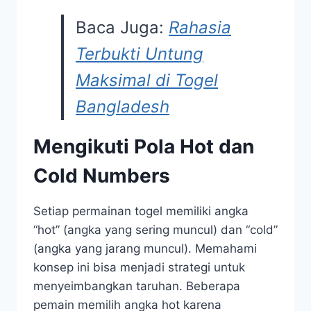
Baca Juga:
Rahasia
Terbukti Untung
Maksimal di Togel
Bangladesh
Mengikuti Pola Hot dan
Cold Numbers
Setiap permainan togel memiliki angka
“hot” (angka yang sering muncul) dan “cold”
(angka yang jarang muncul). Memahami
konsep ini bisa menjadi strategi untuk
menyeimbangkan taruhan. Beberapa
pemain memilih angka hot karena