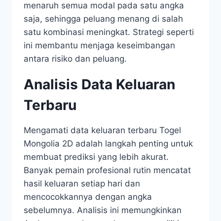
menaruh semua modal pada satu angka
saja, sehingga peluang menang di salah
satu kombinasi meningkat. Strategi seperti
ini membantu menjaga keseimbangan
antara risiko dan peluang.
Analisis Data Keluaran
Terbaru
Mengamati data keluaran terbaru Togel
Mongolia 2D adalah langkah penting untuk
membuat prediksi yang lebih akurat.
Banyak pemain profesional rutin mencatat
hasil keluaran setiap hari dan
mencocokkannya dengan angka
sebelumnya. Analisis ini memungkinkan