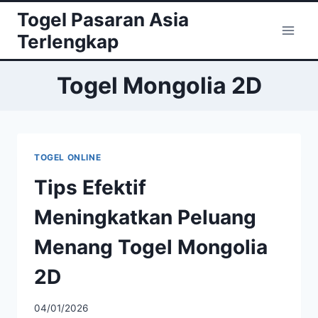
Skip
Togel Pasaran Asia
to
Terlengkap
content
Togel Mongolia 2D
TOGEL ONLINE
Tips Efektif
Meningkatkan Peluang
Menang Togel Mongolia
2D
04/01/2026