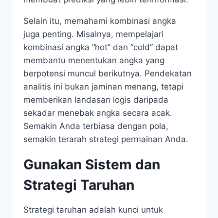
Selain itu, memahami kombinasi angka
juga penting. Misalnya, mempelajari
kombinasi angka “hot” dan “cold” dapat
membantu menentukan angka yang
berpotensi muncul berikutnya. Pendekatan
analitis ini bukan jaminan menang, tetapi
memberikan landasan logis daripada
sekadar menebak angka secara acak.
Semakin Anda terbiasa dengan pola,
semakin terarah strategi permainan Anda.
Gunakan Sistem dan
Strategi Taruhan
Strategi taruhan adalah kunci untuk