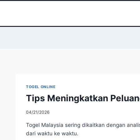
Skip
to
content
TOGEL ONLINE
Tips Meningkatkan Peluan
04/21/2026
Togel Malaysia sering dikaitkan dengan ana
dari waktu ke waktu.