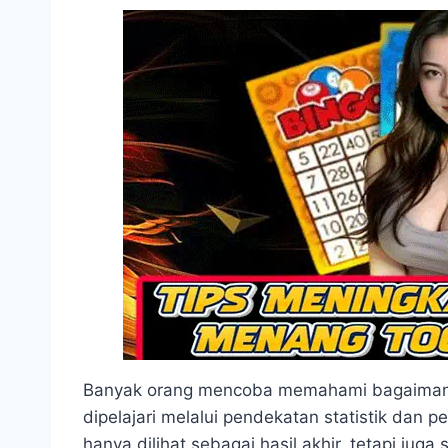
Banyak orang mencoba memahami bagaimana h
dipelajari melalui pendekatan statistik dan p
hanya dilihat sebagai hasil akhir, tetapi juga