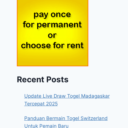
Recent Posts
Update Live Draw Togel Madagaskar
Tercepat 2025
Panduan Bermain Togel Switzerland
Untuk Pemain Baru