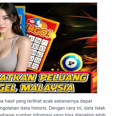
asil yang terlihat acak sebenarnya dapat
engolahan data historis. Dengan cara ini, data tidak
 sebagai sumber informasi yang bisa dianalisis lebih