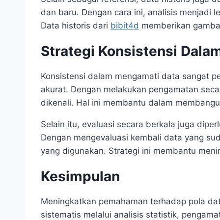
dan baru. Dengan cara ini, analisis menjadi l
Data historis dari
bibit4d
memberikan gambara
Strategi Konsistensi Dal
Konsistensi dalam mengamati data sangat pen
akurat. Dengan melakukan pengamatan secara
dikenali. Hal ini membantu dalam membang
Selain itu, evaluasi secara berkala juga dipe
Dengan mengevaluasi kembali data yang sud
yang digunakan. Strategi ini membantu men
Kesimpulan
Meningkatkan pemahaman terhadap pola da
sistematis melalui analisis statistik, penga