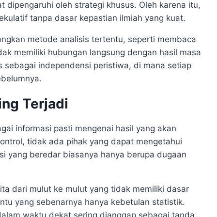
at dipengaruhi oleh strategi khusus. Oleh karena itu,
ekulatif tanpa dasar kepastian ilmiah yang kuat.
kan metode analisis tertentu, seperti membaca
 tidak memiliki hubungan langsung dengan hasil masa
as sebagai independensi peristiwa, di mana setiap
sebelumnya.
ng Terjadi
bagai informasi pasti mengenai hasil yang akan
kontrol, tidak ada pihak yang dapat mengetahui
asi yang beredar biasanya hanya berupa dugaan
ita dari mulut ke mulut yang tidak memiliki dasar
entu yang sebenarnya hanya kebetulan statistik.
dalam waktu dekat sering dianggap sebagai tanda