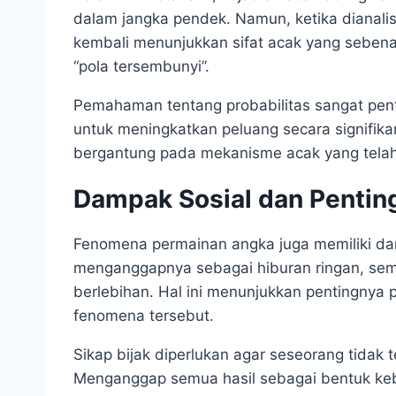
dalam jangka pendek. Namun, ketika dianalis
kembali menunjukkan sifat acak yang sebenar
“pola tersembunyi”.
Pemahaman tentang probabilitas sangat pent
untuk meningkatkan peluang secara signifik
bergantung pada mekanisme acak yang telah 
Dampak Sosial dan Penting
Fenomena permainan angka juga memiliki dam
menganggapnya sebagai hiburan ringan, seme
berlebihan. Hal ini menunjukkan pentingny
fenomena tersebut.
Sikap bijak diperlukan agar seseorang tidak 
Menganggap semua hasil sebagai bentuk k