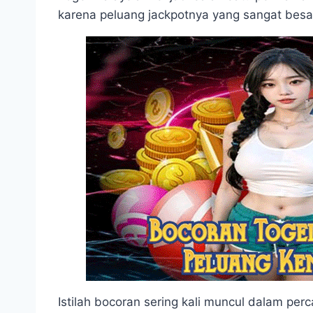
karena peluang jackpotnya yang sangat besa
Istilah bocoran sering kali muncul dalam p