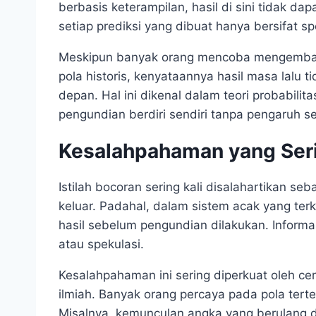
berbasis keterampilan, hasil di sini tidak dap
setiap prediksi yang dibuat hanya bersifat sp
Meskipun banyak orang mencoba mengembang
pola historis, kenyataannya hasil masa lalu
depan. Hal ini dikenal dalam teori probabilit
pengundian berdiri sendiri tanpa pengaruh 
Kesalahpahaman yang Seri
Istilah bocoran sering kali disalahartikan se
keluar. Padahal, dalam sistem acak yang ter
hasil sebelum pengundian dilakukan. Inform
atau spekulasi.
Kesalahpahaman ini sering diperkuat oleh cer
ilmiah. Banyak orang percaya pada pola tert
Misalnya, kemunculan angka yang berulang 