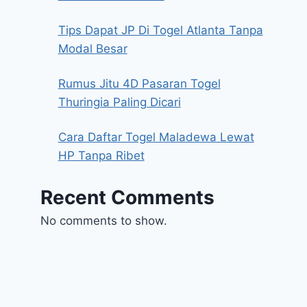
Tips Dapat JP Di Togel Atlanta Tanpa
Modal Besar
Rumus Jitu 4D Pasaran Togel
Thuringia Paling Dicari
Cara Daftar Togel Maladewa Lewat
HP Tanpa Ribet
Recent Comments
No comments to show.