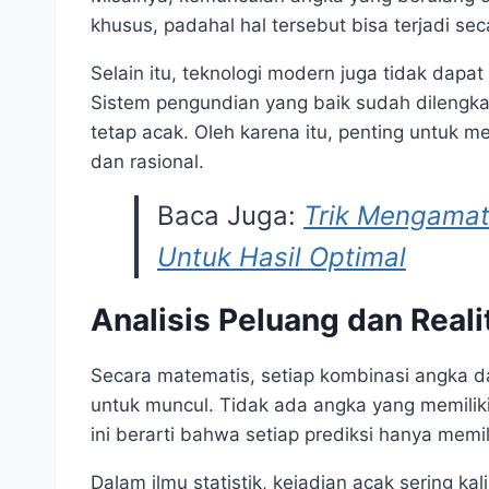
khusus, padahal hal tersebut bisa terjadi se
Selain itu, teknologi modern juga tidak dapa
Sistem pengundian yang baik sudah dilengk
tetap acak. Oleh karena itu, penting untuk m
dan rasional.
Baca Juga:
Trik Mengamati
Untuk Hasil Optimal
Analisis Peluang dan Realit
Secara matematis, setiap kombinasi angka 
untuk muncul. Tidak ada angka yang memilik
ini berarti bahwa setiap prediksi hanya memil
Dalam ilmu statistik, kejadian acak sering kal