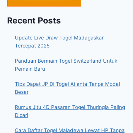
Recent Posts
Update Live Draw Togel Madagaskar
Tercepat 2025
Panduan Bermain Togel Switzerland Untuk
Pemain Baru
Tips Dapat JP Di Togel Atlanta Tanpa Modal
Besar
Rumus Jitu 4D Pasaran Togel Thuringia Paling
Dicari
Cara Daftar Togel Maladewa Lewat HP Tanpa