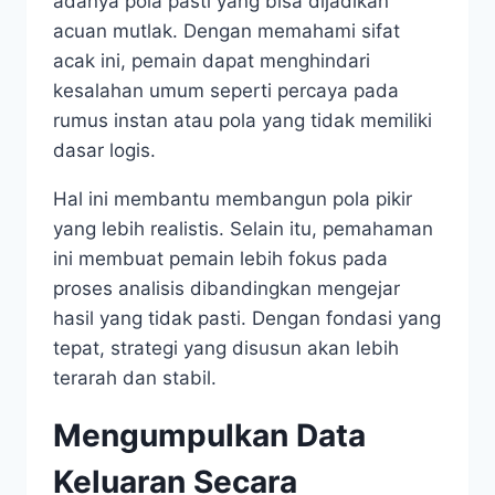
adanya pola pasti yang bisa dijadikan
acuan mutlak. Dengan memahami sifat
acak ini, pemain dapat menghindari
kesalahan umum seperti percaya pada
rumus instan atau pola yang tidak memiliki
dasar logis.
Hal ini membantu membangun pola pikir
yang lebih realistis. Selain itu, pemahaman
ini membuat pemain lebih fokus pada
proses analisis dibandingkan mengejar
hasil yang tidak pasti. Dengan fondasi yang
tepat, strategi yang disusun akan lebih
terarah dan stabil.
Mengumpulkan Data
Keluaran Secara