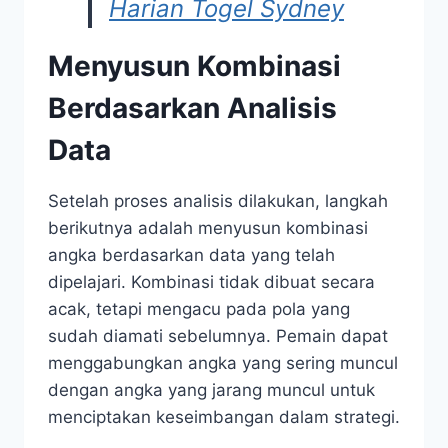
Harian Togel Sydney
Menyusun Kombinasi
Berdasarkan Analisis
Data
Setelah proses analisis dilakukan, langkah
berikutnya adalah menyusun kombinasi
angka berdasarkan data yang telah
dipelajari. Kombinasi tidak dibuat secara
acak, tetapi mengacu pada pola yang
sudah diamati sebelumnya. Pemain dapat
menggabungkan angka yang sering muncul
dengan angka yang jarang muncul untuk
menciptakan keseimbangan dalam strategi.