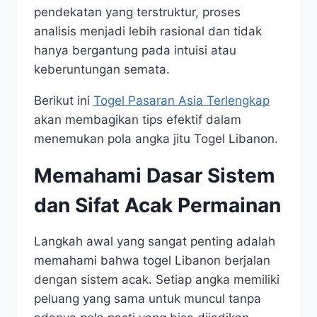
pendekatan yang terstruktur, proses
analisis menjadi lebih rasional dan tidak
hanya bergantung pada intuisi atau
keberuntungan semata.
Berikut ini
Togel Pasaran Asia Terlengkap
akan membagikan tips efektif dalam
menemukan pola angka jitu Togel Libanon.
Memahami Dasar Sistem
dan Sifat Acak Permainan
Langkah awal yang sangat penting adalah
memahami bahwa togel Libanon berjalan
dengan sistem acak. Setiap angka memiliki
peluang yang sama untuk muncul tanpa