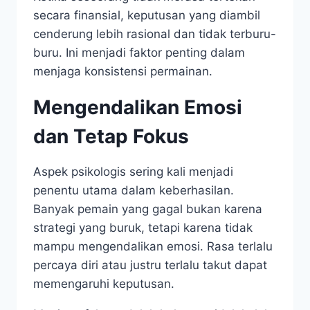
secara finansial, keputusan yang diambil
cenderung lebih rasional dan tidak terburu-
buru. Ini menjadi faktor penting dalam
menjaga konsistensi permainan.
Mengendalikan Emosi
dan Tetap Fokus
Aspek psikologis sering kali menjadi
penentu utama dalam keberhasilan.
Banyak pemain yang gagal bukan karena
strategi yang buruk, tetapi karena tidak
mampu mengendalikan emosi. Rasa terlalu
percaya diri atau justru terlalu takut dapat
memengaruhi keputusan.