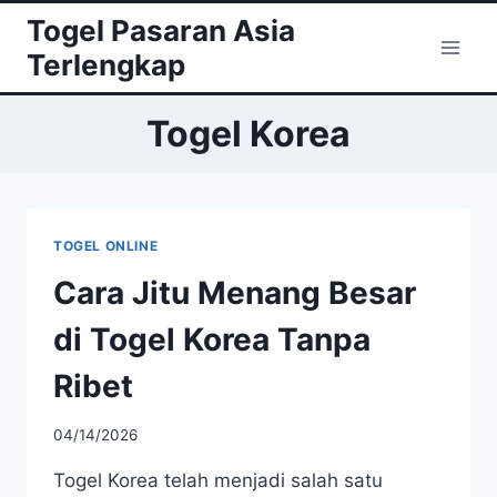
Skip
Togel Pasaran Asia
to
Terlengkap
content
Togel Korea
TOGEL ONLINE
Cara Jitu Menang Besar
di Togel Korea Tanpa
Ribet
04/14/2026
Togel Korea telah menjadi salah satu