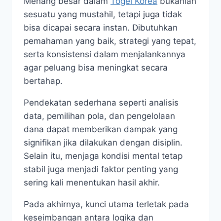
Menang besar dalam
Togel Korea
bukanlah
sesuatu yang mustahil, tetapi juga tidak
bisa dicapai secara instan. Dibutuhkan
pemahaman yang baik, strategi yang tepat,
serta konsistensi dalam menjalankannya
agar peluang bisa meningkat secara
bertahap.
Pendekatan sederhana seperti analisis
data, pemilihan pola, dan pengelolaan
dana dapat memberikan dampak yang
signifikan jika dilakukan dengan disiplin.
Selain itu, menjaga kondisi mental tetap
stabil juga menjadi faktor penting yang
sering kali menentukan hasil akhir.
Pada akhirnya, kunci utama terletak pada
keseimbangan antara logika dan