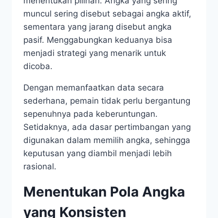
menentukan pilihan. Angka yang sering
muncul sering disebut sebagai angka aktif,
sementara yang jarang disebut angka
pasif. Menggabungkan keduanya bisa
menjadi strategi yang menarik untuk
dicoba.
Dengan memanfaatkan data secara
sederhana, pemain tidak perlu bergantung
sepenuhnya pada keberuntungan.
Setidaknya, ada dasar pertimbangan yang
digunakan dalam memilih angka, sehingga
keputusan yang diambil menjadi lebih
rasional.
Menentukan Pola Angka
yang Konsisten