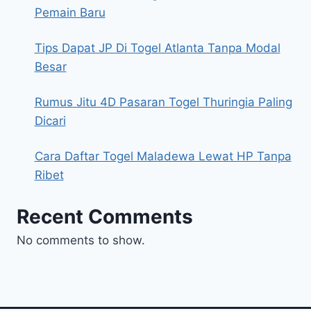
Pemain Baru
Tips Dapat JP Di Togel Atlanta Tanpa Modal
Besar
Rumus Jitu 4D Pasaran Togel Thuringia Paling
Dicari
Cara Daftar Togel Maladewa Lewat HP Tanpa
Ribet
Recent Comments
No comments to show.