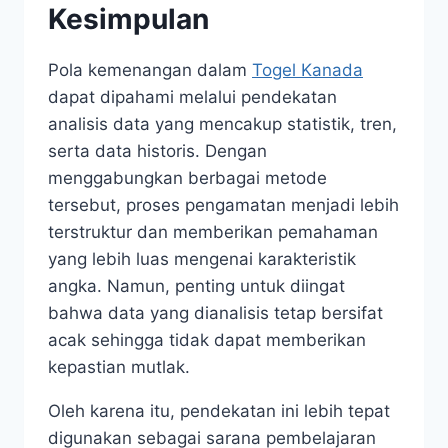
Kesimpulan
Pola kemenangan dalam
Togel Kanada
dapat dipahami melalui pendekatan
analisis data yang mencakup statistik, tren,
serta data historis. Dengan
menggabungkan berbagai metode
tersebut, proses pengamatan menjadi lebih
terstruktur dan memberikan pemahaman
yang lebih luas mengenai karakteristik
angka. Namun, penting untuk diingat
bahwa data yang dianalisis tetap bersifat
acak sehingga tidak dapat memberikan
kepastian mutlak.
Oleh karena itu, pendekatan ini lebih tepat
digunakan sebagai sarana pembelajaran