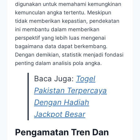
digunakan untuk memahami kemungkinan
kemunculan angka tertentu. Meskipun
tidak memberikan kepastian, pendekatan
ini membantu dalam memberikan
perspektif yang lebih luas mengenai
bagaimana data dapat berkembang.
Dengan demikian, statistik menjadi fondasi
penting dalam analisis pola angka.
Baca Juga:
Togel
Pakistan Terpercaya
Dengan Hadiah
Jackpot Besar
Pengamatan Tren Dan