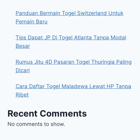
Panduan Bermain Togel Switzerland Untuk
Pemain Baru
Tips Dapat JP Di Togel Atlanta Tanpa Modal
Besar
Rumus Jitu 4D Pasaran Togel Thuringia Paling
Dicari
Cara Daftar Togel Maladewa Lewat HP Tanpa
Ribet
Recent Comments
No comments to show.