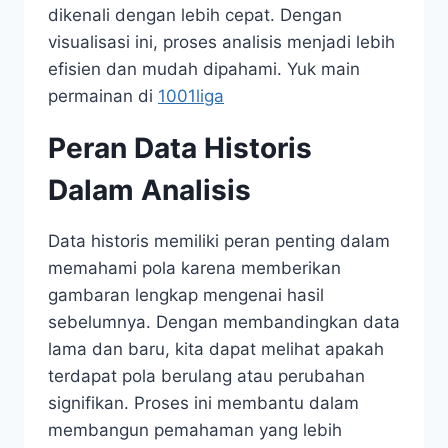
dikenali dengan lebih cepat. Dengan
visualisasi ini, proses analisis menjadi lebih
efisien dan mudah dipahami. Yuk main
permainan di
1001liga
Peran Data Historis
Dalam Analisis
Data historis memiliki peran penting dalam
memahami pola karena memberikan
gambaran lengkap mengenai hasil
sebelumnya. Dengan membandingkan data
lama dan baru, kita dapat melihat apakah
terdapat pola berulang atau perubahan
signifikan. Proses ini membantu dalam
membangun pemahaman yang lebih