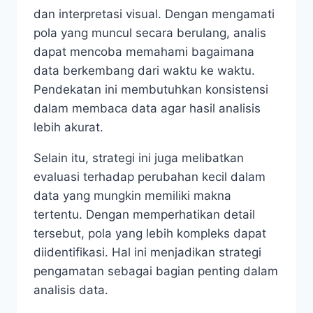
dan interpretasi visual. Dengan mengamati
pola yang muncul secara berulang, analis
dapat mencoba memahami bagaimana
data berkembang dari waktu ke waktu.
Pendekatan ini membutuhkan konsistensi
dalam membaca data agar hasil analisis
lebih akurat.
Selain itu, strategi ini juga melibatkan
evaluasi terhadap perubahan kecil dalam
data yang mungkin memiliki makna
tertentu. Dengan memperhatikan detail
tersebut, pola yang lebih kompleks dapat
diidentifikasi. Hal ini menjadikan strategi
pengamatan sebagai bagian penting dalam
analisis data.