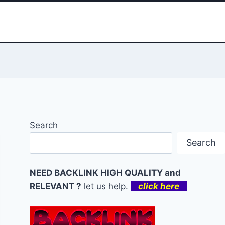
Search
Search
NEED BACKLINK HIGH QUALITY and
RELEVANT ?
let us help.
click here