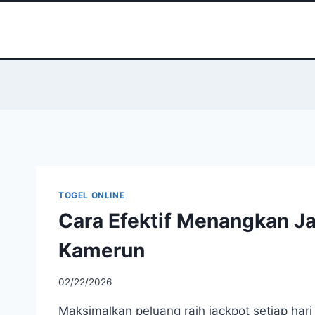
Skip
to
content
TOGEL ONLINE
Cara Efektif Menangkan Ja
Kamerun
02/22/2026
Maksimalkan peluang raih jackpot setiap har