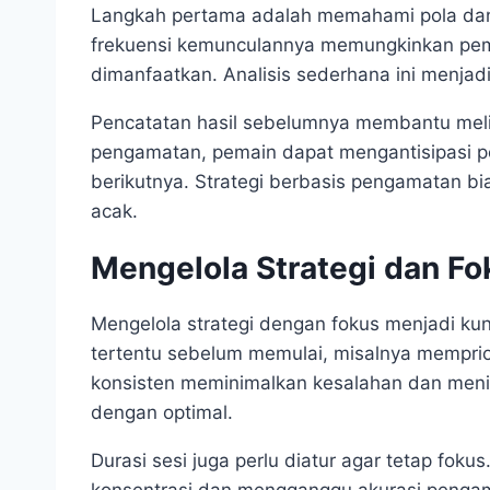
Langkah pertama adalah memahami pola dan
frekuensi kemunculannya memungkinkan pem
dimanfaatkan. Analisis sederhana ini menjadi 
Pencatatan hasil sebelumnya membantu melih
pengamatan, pemain dapat mengantisipasi po
berikutnya. Strategi berbasis pengamatan b
acak.
Mengelola Strategi dan F
Mengelola strategi dengan fokus menjadi k
tertentu sebelum memulai, misalnya memprior
konsisten meminimalkan kesalahan dan men
dengan optimal.
Durasi sesi juga perlu diatur agar tetap foku
konsentrasi dan mengganggu akurasi penga