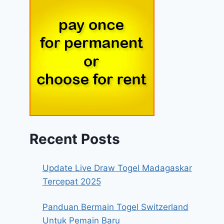
Recent Posts
Update Live Draw Togel Madagaskar
Tercepat 2025
Panduan Bermain Togel Switzerland
Untuk Pemain Baru