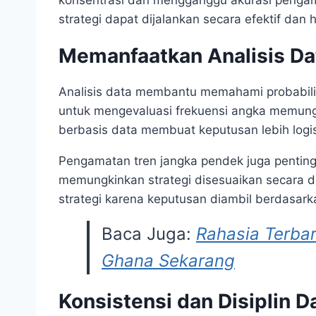
strategi dapat dijalankan secara efektif dan 
Memanfaatkan Analisis Dat
Analisis data membantu memahami probabili
untuk mengevaluasi frekuensi angka memungki
berbasis data membuat keputusan lebih log
Pengamatan tren jangka pendek juga penting
memungkinkan strategi disesuaikan secara di
strategi karena keputusan diambil berdasarka
Baca Juga:
Rahasia Terbar
Ghana Sekarang
Konsistensi dan Disiplin D