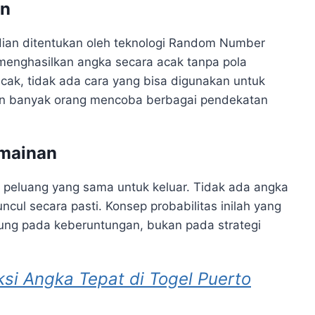
an
dian ditentukan oleh teknologi Random Number
 menghasilkan angka secara acak tanpa pola
acak, tidak ada cara yang bisa digunakan untuk
pun banyak orang mencoba berbagai pendekatan
rmainan
i peluang yang sama untuk keluar. Tidak ada angka
ncul secara pasti. Konsep probabilitas inilah yang
ng pada keberuntungan, bukan pada strategi
iksi Angka Tepat di Togel Puerto