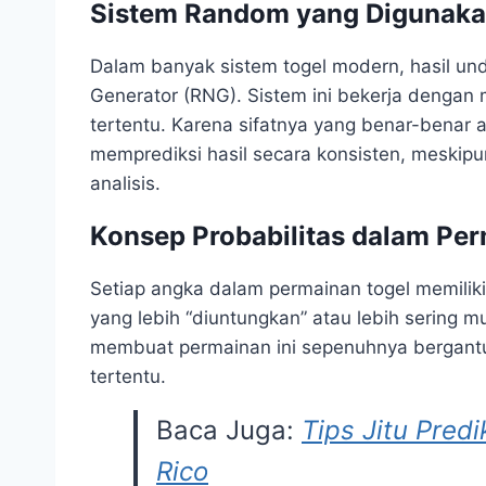
Sistem Random yang Digunak
Dalam banyak sistem togel modern, hasil un
Generator (RNG). Sistem ini bekerja dengan
tertentu. Karena sifatnya yang benar-benar 
memprediksi hasil secara konsisten, meski
analisis.
Konsep Probabilitas dalam Pe
Setiap angka dalam permainan togel memilik
yang lebih “diuntungkan” atau lebih sering mu
membuat permainan ini sepenuhnya bergantu
tertentu.
Baca Juga:
Tips Jitu Pred
Rico