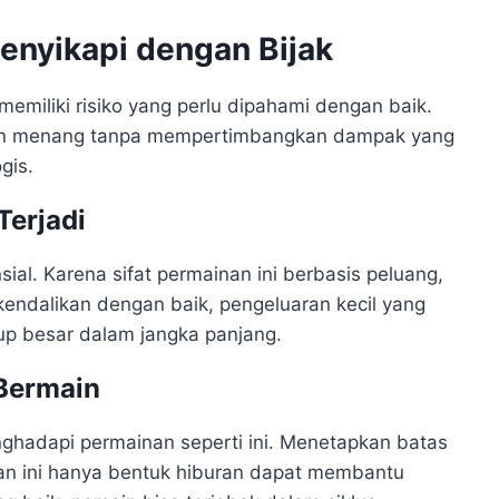
enyikapi dengan Bijak
memiliki risiko yang perlu dipahami dengan baik.
an menang tanpa mempertimbangkan dampak yang
gis.
Terjadi
sial. Karena sifat permainan ini berbasis peluang,
kendalikan dengan baik, pengeluaran kecil yang
up besar dalam jangka panjang.
 Bermain
enghadapi permainan seperti ini. Menetapkan batas
 ini hanya bentuk hiburan dapat membantu