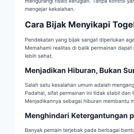
mengurangi risiko kerugian. Tanpa kontrol ya
mengejar kekalahan.
Cara Bijak Menyikapi Toge
Pendekatan yang bijak sangat diperlukan aga
Memahami realitas di balik permainan dapat
lebih sehat.
Menjadikan Hiburan, Bukan Su
Salah satu kesalahan umum adalah mengangg
Padahal, sifat permainan ini tidak stabil dan
Menjadikannya sebagai hiburan membantu menj
Menghindari Ketergantungan p
Banyak pemain terjebak pada berbagai bentu