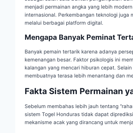
menjadi permainan angka yang lebih modern 
internasional. Perkembangan teknologi jug
melalui berbagai platform digital.
Mengapa Banyak Peminat Terta
Banyak pemain tertarik karena adanya perse
kemenangan besar. Faktor psikologis ini me
kalangan yang mencari hiburan cepat. Selain 
membuatnya terasa lebih menantang dan men
Fakta Sistem Permainan y
Sebelum membahas lebih jauh tentang “raha
sistem Togel Honduras tidak dapat diprediksi
mekanisme acak yang dirancang untuk menja