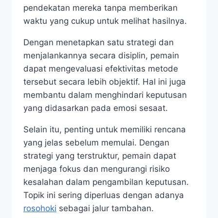
pendekatan mereka tanpa memberikan
waktu yang cukup untuk melihat hasilnya.
Dengan menetapkan satu strategi dan
menjalankannya secara disiplin, pemain
dapat mengevaluasi efektivitas metode
tersebut secara lebih objektif. Hal ini juga
membantu dalam menghindari keputusan
yang didasarkan pada emosi sesaat.
Selain itu, penting untuk memiliki rencana
yang jelas sebelum memulai. Dengan
strategi yang terstruktur, pemain dapat
menjaga fokus dan mengurangi risiko
kesalahan dalam pengambilan keputusan.
Topik ini sering diperluas dengan adanya
rosohoki
sebagai jalur tambahan.