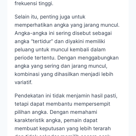
frekuensi tinggi.
Selain itu, penting juga untuk
memperhatikan angka yang jarang muncul.
Angka-angka ini sering disebut sebagai
angka “tertidur” dan diyakini memiliki
peluang untuk muncul kembali dalam
periode tertentu. Dengan menggabungkan
angka yang sering dan jarang muncul,
kombinasi yang dihasilkan menjadi lebih
variatif.
Pendekatan ini tidak menjamin hasil pasti,
tetapi dapat membantu mempersempit
pilihan angka. Dengan memahami
karakteristik angka, pemain dapat
membuat keputusan yang lebih terarah