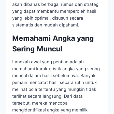
akan dibahas berbagai rumus dan strategi
yang dapat membantu memperoleh hasil
yang lebih optimal, disusun secara
sistematis dan mudah dipahami.
Memahami Angka yang
Sering Muncul
Langkah awal yang penting adalah
memahami karakteristik angka yang sering
muncul dalam hasil sebelumnya. Banyak
pemain mencatat hasil secara rutin untuk
melihat pola tertentu yang mungkin tidak
terlihat secara langsung. Dari data
tersebut, mereka mencoba
mengidentifikasi angka yang memiliki