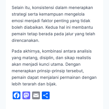
Selain itu, konsistensi dalam menerapkan
strategi serta kemampuan mengelola
emosi menjadi faktor penting yang tidak
boleh diabaikan. Kedua hal ini membantu
pemain tetap berada pada jalur yang telah
direncanakan.
Pada akhirnya, kombinasi antara analisis
yang matang, disiplin, dan sikap realistis
akan menjadi kunci utama. Dengan
menerapkan prinsip-prinsip tersebut,
pemain dapat menjalani permainan dengan
lebih terarah dan bijak.
Facebook
Mastodon
Email
Share