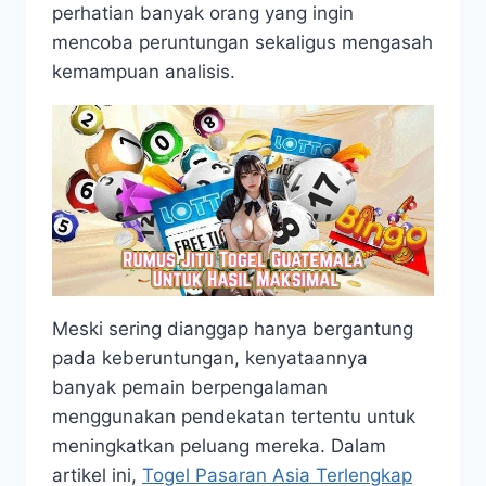
perhatian banyak orang yang ingin
mencoba peruntungan sekaligus mengasah
kemampuan analisis.
Meski sering dianggap hanya bergantung
pada keberuntungan, kenyataannya
banyak pemain berpengalaman
menggunakan pendekatan tertentu untuk
meningkatkan peluang mereka. Dalam
artikel ini,
Togel Pasaran Asia Terlengkap