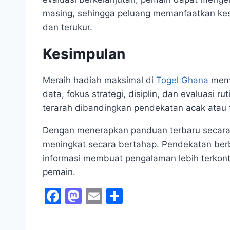
masing, sehingga peluang memanfaatkan ke
dan terukur.
Kesimpulan
Meraih hadiah maksimal di
Togel Ghana
memb
data, fokus strategi, disiplin, dan evaluasi r
terarah dibandingkan pendekatan acak atau 
Dengan menerapkan panduan terbaru secara
meningkat secara bertahap. Pendekatan berb
informasi membuat pengalaman lebih terkont
pemain.
Facebook
Mastodon
Email
Share