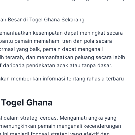
 memanfaatkan kesempatan dapat meningkat secara
mbantu pemain memahami tren dan pola secara
formasi yang baik, pemain dapat mengenali
h terarah, dan memanfaatkan peluang secara lebih
tif daripada pendekatan acak atau tanpa dasar.
kan memberikan informasi tentang rahasia terbaru
 Togel Ghana
l dalam strategi cerdas. Mengamati angka yang
a memungkinkan pemain mengenali kecenderungan
ini menjadi fondasi strategi yang efektif dan