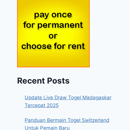
Recent Posts
Update Live Draw Togel Madagaskar
Tercepat 2025
Panduan Bermain Togel Switzerland
Untuk Pemain Baru