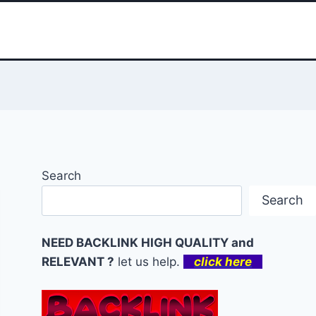
Search
Search
NEED BACKLINK HIGH QUALITY and
RELEVANT ?
let us help.
click here