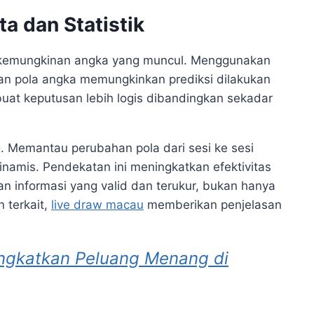
a dan Statistik
kemungkinan angka yang muncul. Menggunakan
dan pola angka memungkinkan prediksi dilakukan
buat keputusan lebih logis dibandingkan sekadar
. Memantau perubahan pola dari sesi ke sesi
namis. Pendekatan ini meningkatkan efektivitas
an informasi yang valid dan terukur, bukan hanya
 terkait,
live draw macau
memberikan penjelasan
ngkatkan Peluang Menang di