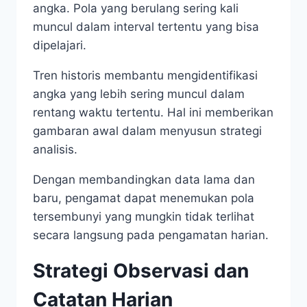
angka. Pola yang berulang sering kali
muncul dalam interval tertentu yang bisa
dipelajari.
Tren historis membantu mengidentifikasi
angka yang lebih sering muncul dalam
rentang waktu tertentu. Hal ini memberikan
gambaran awal dalam menyusun strategi
analisis.
Dengan membandingkan data lama dan
baru, pengamat dapat menemukan pola
tersembunyi yang mungkin tidak terlihat
secara langsung pada pengamatan harian.
Strategi Observasi dan
Catatan Harian