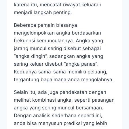
karena itu, mencatat riwayat keluaran
menjadi langkah penting.
Beberapa pemain biasanya
mengelompokkan angka berdasarkan
frekuensi kemunculannya. Angka yang
jarang muncul sering disebut sebagai
“angka dingin”, sedangkan angka yang
sering keluar disebut “angka panas”.
Keduanya sama-sama memiliki peluang,
tergantung bagaimana anda mengolahnya.
Selain itu, ada juga pendekatan dengan
melihat kombinasi angka, seperti pasangan
angka yang sering muncul bersamaan.
Dengan analisis sederhana seperti ini,
anda bisa menyusun prediksi yang lebih