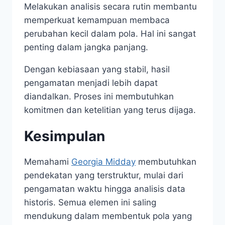
Melakukan analisis secara rutin membantu
memperkuat kemampuan membaca
perubahan kecil dalam pola. Hal ini sangat
penting dalam jangka panjang.
Dengan kebiasaan yang stabil, hasil
pengamatan menjadi lebih dapat
diandalkan. Proses ini membutuhkan
komitmen dan ketelitian yang terus dijaga.
Kesimpulan
Memahami
Georgia Midday
membutuhkan
pendekatan yang terstruktur, mulai dari
pengamatan waktu hingga analisis data
historis. Semua elemen ini saling
mendukung dalam membentuk pola yang