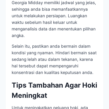
Georgia Midday memiliki jadwal yang jelas,
sehingga anda bisa memanfaatkannya
untuk melakukan persiapan. Luangkan
waktu sebelum hasil keluar untuk
menganalisis data dan menentukan pilihan
angka.
Selain itu, pastikan anda bermain dalam
kondisi yang nyaman. Hindari bermain saat
sedang lelah atau dalam tekanan, karena
hal tersebut dapat mempengaruhi
konsentrasi dan kualitas keputusan anda.
Tips Tambahan Agar Hoki
Meningkat
Untuk meningkatkan peluang hoki, ada