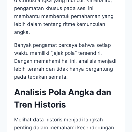
distribusi angka yang muncul. Karena itu,
pengamatan khusus pada sesi ini
membantu membentuk pemahaman yang
lebih dalam tentang ritme kemunculan
angka.
Banyak pengamat percaya bahwa setiap
waktu memiliki “jejak pola” tersendiri.
Dengan memahami hal ini, analisis menjadi
lebih terarah dan tidak hanya bergantung
pada tebakan semata.
Analisis Pola Angka dan
Tren Historis
Melihat data historis menjadi langkah
penting dalam memahami kecenderungan