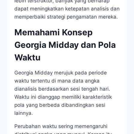
lebih terstruktur, banyak yang berharap
dapat meningkatkan ketepatan analisis dan
memperbaiki strategi pengamatan mereka.
Memahami Konsep
Georgia Midday dan Pola
Waktu
Georgia Midday merujuk pada periode
waktu tertentu di mana data angka
dianalisis berdasarkan sesi tengah hari.
Waktu ini dianggap memiliki karakteristik
pola yang berbeda dibandingkan sesi
lainnya.
Perubahan waktu sering memengaruhi