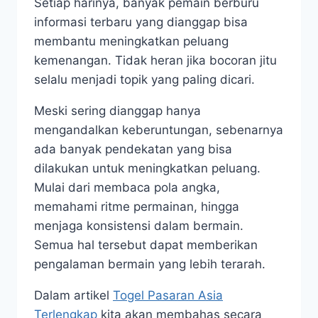
Setiap harinya, banyak pemain berburu
informasi terbaru yang dianggap bisa
membantu meningkatkan peluang
kemenangan. Tidak heran jika bocoran jitu
selalu menjadi topik yang paling dicari.
Meski sering dianggap hanya
mengandalkan keberuntungan, sebenarnya
ada banyak pendekatan yang bisa
dilakukan untuk meningkatkan peluang.
Mulai dari membaca pola angka,
memahami ritme permainan, hingga
menjaga konsistensi dalam bermain.
Semua hal tersebut dapat memberikan
pengalaman bermain yang lebih terarah.
Dalam artikel
Togel Pasaran Asia
Terlengkap
kita akan membahas secara