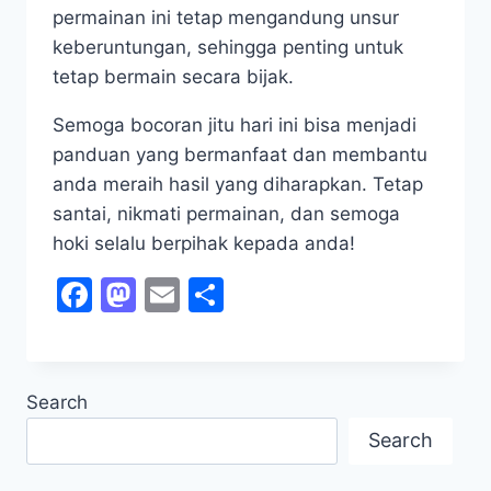
permainan ini tetap mengandung unsur
keberuntungan, sehingga penting untuk
tetap bermain secara bijak.
Semoga bocoran jitu hari ini bisa menjadi
panduan yang bermanfaat dan membantu
anda meraih hasil yang diharapkan. Tetap
santai, nikmati permainan, dan semoga
hoki selalu berpihak kepada anda!
Facebook
Mastodon
Email
Share
Search
Search