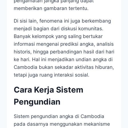
pengamatan jangka panjang dapat
memberikan gambaran tertentu.
Di sisi lain, fenomena ini juga berkembang
menjadi bagian dari diskusi komunitas.
Banyak kelompok yang saling bertukar
informasi mengenai prediksi angka, analisis
historis, hingga perbandingan hasil dari hari
ke hari. Hal ini menjadikan undian angka di
Cambodia bukan sekadar aktivitas hiburan,
tetapi juga ruang interaksi sosial.
Cara Kerja Sistem
Pengundian
Sistem pengundian angka di Cambodia
pada dasarnya menggunakan mekanisme