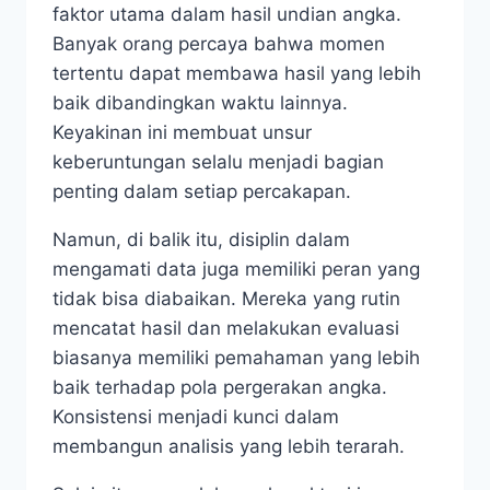
faktor utama dalam hasil undian angka.
Banyak orang percaya bahwa momen
tertentu dapat membawa hasil yang lebih
baik dibandingkan waktu lainnya.
Keyakinan ini membuat unsur
keberuntungan selalu menjadi bagian
penting dalam setiap percakapan.
Namun, di balik itu, disiplin dalam
mengamati data juga memiliki peran yang
tidak bisa diabaikan. Mereka yang rutin
mencatat hasil dan melakukan evaluasi
biasanya memiliki pemahaman yang lebih
baik terhadap pola pergerakan angka.
Konsistensi menjadi kunci dalam
membangun analisis yang lebih terarah.