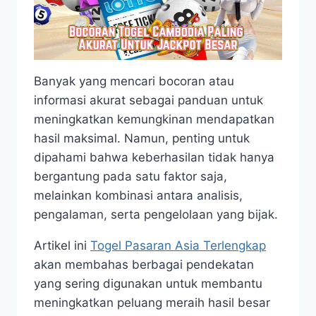
Banyak yang mencari bocoran atau
informasi akurat sebagai panduan untuk
meningkatkan kemungkinan mendapatkan
hasil maksimal. Namun, penting untuk
dipahami bahwa keberhasilan tidak hanya
bergantung pada satu faktor saja,
melainkan kombinasi antara analisis,
pengalaman, serta pengelolaan yang bijak.
Artikel ini
Togel Pasaran Asia Terlengkap
akan membahas berbagai pendekatan
yang sering digunakan untuk membantu
meningkatkan peluang meraih hasil besar