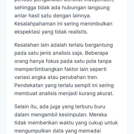
sehingga tidak ada hubungan langsung
antar hasil satu dengan lainnya.
Kesalahpahaman ini sering menimbulkan
ekspektasi yang tidak realistis.
Kesalahan lain adalah terlalu bergantung
pada satu jenis analisis saja. Beberapa
orang hanya fokus pada satu pola tanpa
mempertimbangkan faktor lain seperti
variasi angka atau perubahan tren.
Pendekatan yang terlalu sempit ini sering
membuat analisis menjadi kurang akurat.
Selain itu, ada juga yang terburu buru
dalam mengambil kesimpulan. Mereka
tidak memberikan waktu yang cukup untuk
mengumpulkan data yang memadai