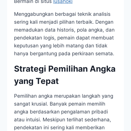
Bermain di situs
lusahoki
Menggabungkan berbagai teknik analisis
sering kali menjadi pilihan terbaik. Dengan
memadukan data historis, pola angka, dan
pendekatan logis, pemain dapat membuat
keputusan yang lebih matang dan tidak
hanya bergantung pada perkiraan semata.
Strategi Pemilihan Angka
yang Tepat
Pemilihan angka merupakan langkah yang
sangat krusial. Banyak pemain memilih
angka berdasarkan pengalaman pribadi
atau intuisi. Meskipun terlihat sederhana,
pendekatan ini sering kali memberikan