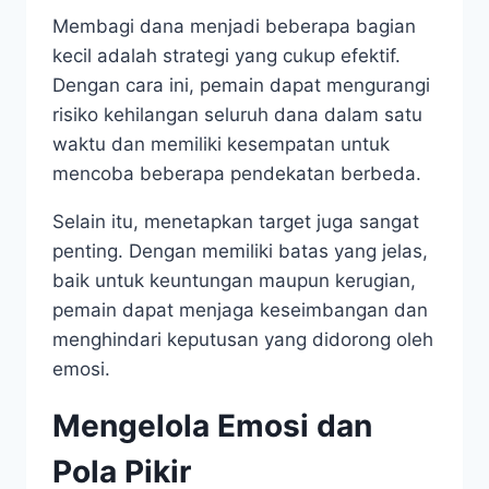
Membagi dana menjadi beberapa bagian
kecil adalah strategi yang cukup efektif.
Dengan cara ini, pemain dapat mengurangi
risiko kehilangan seluruh dana dalam satu
waktu dan memiliki kesempatan untuk
mencoba beberapa pendekatan berbeda.
Selain itu, menetapkan target juga sangat
penting. Dengan memiliki batas yang jelas,
baik untuk keuntungan maupun kerugian,
pemain dapat menjaga keseimbangan dan
menghindari keputusan yang didorong oleh
emosi.
Mengelola Emosi dan
Pola Pikir