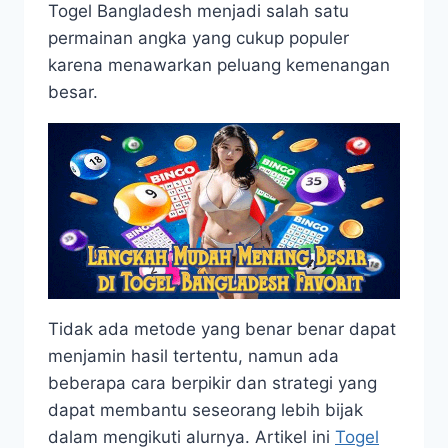
Togel Bangladesh menjadi salah satu
permainan angka yang cukup populer
karena menawarkan peluang kemenangan
besar.
Tidak ada metode yang benar benar dapat
menjamin hasil tertentu, namun ada
beberapa cara berpikir dan strategi yang
dapat membantu seseorang lebih bijak
dalam mengikuti alurnya. Artikel ini
Togel