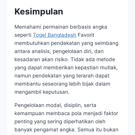
Kesimpulan
Memahami permainan berbasis angka
seperti
Togel Bangladesh
Favorit
membutuhkan pendekatan yang seimbang
antara analisis, pengelolaan diri, dan
kesadaran akan risiko. Tidak ada metode
yang dapat memberikan kepastian mutlak,
namun pendekatan yang terarah dapat
membantu seseorang lebih bijak dalam
mengambil keputusan.
Pengelolaan modal, disiplin, serta
kemampuan membaca pola menjadi faktor
penting yang sering diperhatikan oleh
banyak pengamat angka. Semua itu bukan