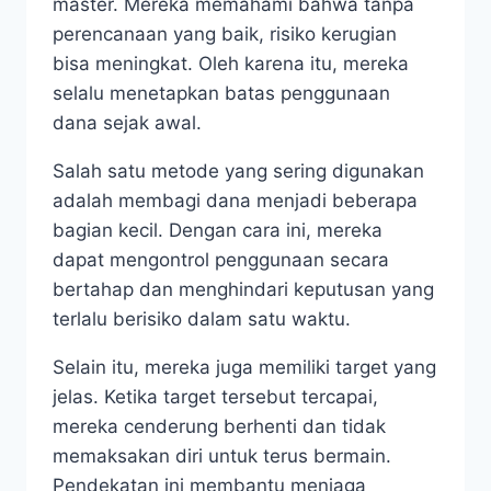
master. Mereka memahami bahwa tanpa
perencanaan yang baik, risiko kerugian
bisa meningkat. Oleh karena itu, mereka
selalu menetapkan batas penggunaan
dana sejak awal.
Salah satu metode yang sering digunakan
adalah membagi dana menjadi beberapa
bagian kecil. Dengan cara ini, mereka
dapat mengontrol penggunaan secara
bertahap dan menghindari keputusan yang
terlalu berisiko dalam satu waktu.
Selain itu, mereka juga memiliki target yang
jelas. Ketika target tersebut tercapai,
mereka cenderung berhenti dan tidak
memaksakan diri untuk terus bermain.
Pendekatan ini membantu menjaga