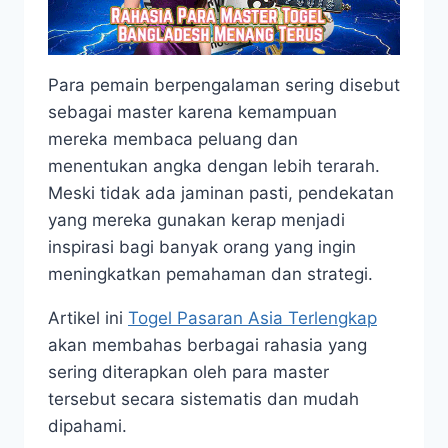
Para pemain berpengalaman sering disebut
sebagai master karena kemampuan
mereka membaca peluang dan
menentukan angka dengan lebih terarah.
Meski tidak ada jaminan pasti, pendekatan
yang mereka gunakan kerap menjadi
inspirasi bagi banyak orang yang ingin
meningkatkan pemahaman dan strategi.
Artikel ini
Togel Pasaran Asia Terlengkap
akan membahas berbagai rahasia yang
sering diterapkan oleh para master
tersebut secara sistematis dan mudah
dipahami.