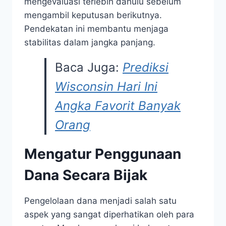
mengevaluasi terlebih dahulu sebelum
mengambil keputusan berikutnya.
Pendekatan ini membantu menjaga
stabilitas dalam jangka panjang.
Baca Juga:
Prediksi
Wisconsin Hari Ini
Angka Favorit Banyak
Orang
Mengatur Penggunaan
Dana Secara Bijak
Pengelolaan dana menjadi salah satu
aspek yang sangat diperhatikan oleh para