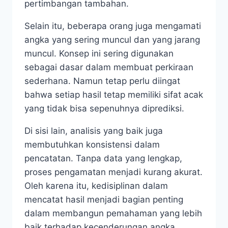
pertimbangan tambahan.
Selain itu, beberapa orang juga mengamati
angka yang sering muncul dan yang jarang
muncul. Konsep ini sering digunakan
sebagai dasar dalam membuat perkiraan
sederhana. Namun tetap perlu diingat
bahwa setiap hasil tetap memiliki sifat acak
yang tidak bisa sepenuhnya diprediksi.
Di sisi lain, analisis yang baik juga
membutuhkan konsistensi dalam
pencatatan. Tanpa data yang lengkap,
proses pengamatan menjadi kurang akurat.
Oleh karena itu, kedisiplinan dalam
mencatat hasil menjadi bagian penting
dalam membangun pemahaman yang lebih
baik terhadap kecenderungan angka.