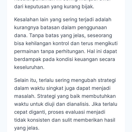
dari keputusan yang kurang bijak.
Kesalahan lain yang sering terjadi adalah
kurangnya batasan dalam penggunaan
dana. Tanpa batas yang jelas, seseorang
bisa kehilangan kontrol dan terus mengikuti
permainan tanpa perhitungan. Hal ini dapat
berdampak pada kondisi keuangan secara
keseluruhan.
Selain itu, terlalu sering mengubah strategi
dalam waktu singkat juga dapat menjadi
masalah. Strategi yang baik membutuhkan
waktu untuk diuji dan dianalisis. Jika terlalu
cepat diganti, proses evaluasi menjadi
tidak konsisten dan sulit memberikan hasil
yang jelas.