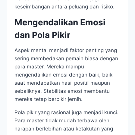
keseimbangan antara peluang dan risiko.
Mengendalikan Emosi
dan Pola Pikir
Aspek mental menjadi faktor penting yang
sering membedakan pemain biasa dengan
para master. Mereka mampu
mengendalikan emosi dengan baik, baik
saat mendapatkan hasil positif maupun
sebaliknya. Stabilitas emosi membantu
mereka tetap berpikir jernih.
Pola pikir yang rasional juga menjadi kunci.
Para master tidak mudah terbawa oleh
harapan berlebihan atau ketakutan yang