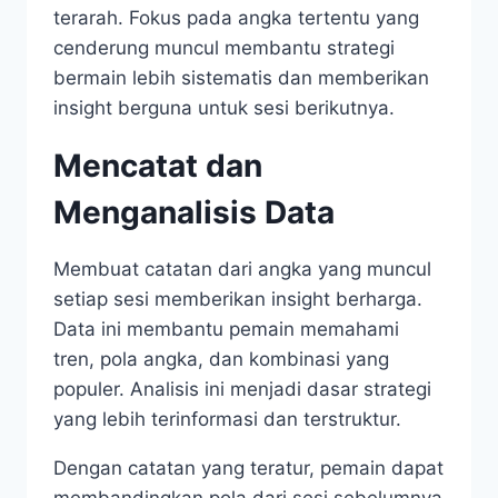
terarah. Fokus pada angka tertentu yang
cenderung muncul membantu strategi
bermain lebih sistematis dan memberikan
insight berguna untuk sesi berikutnya.
Mencatat dan
Menganalisis Data
Membuat catatan dari angka yang muncul
setiap sesi memberikan insight berharga.
Data ini membantu pemain memahami
tren, pola angka, dan kombinasi yang
populer. Analisis ini menjadi dasar strategi
yang lebih terinformasi dan terstruktur.
Dengan catatan yang teratur, pemain dapat