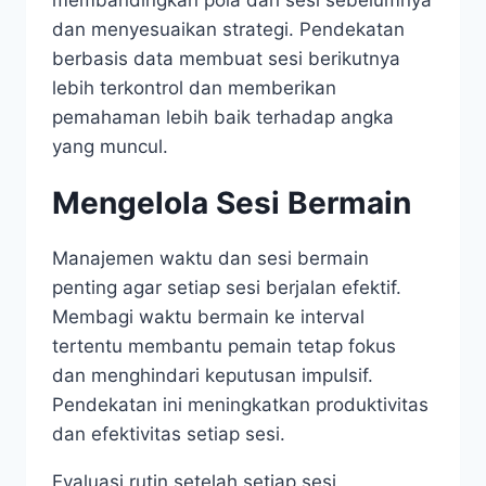
membandingkan pola dari sesi sebelumnya
dan menyesuaikan strategi. Pendekatan
berbasis data membuat sesi berikutnya
lebih terkontrol dan memberikan
pemahaman lebih baik terhadap angka
yang muncul.
Mengelola Sesi Bermain
Manajemen waktu dan sesi bermain
penting agar setiap sesi berjalan efektif.
Membagi waktu bermain ke interval
tertentu membantu pemain tetap fokus
dan menghindari keputusan impulsif.
Pendekatan ini meningkatkan produktivitas
dan efektivitas setiap sesi.
Evaluasi rutin setelah setiap sesi