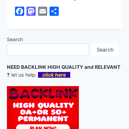
Facebook
Mastodon
Email
Share
Search
Search
NEED BACKLINK HIGH QUALITY and RELEVANT
?
let us help.
click here