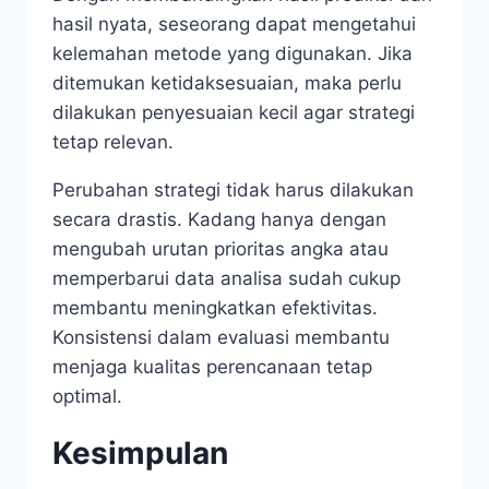
hasil nyata, seseorang dapat mengetahui
kelemahan metode yang digunakan. Jika
ditemukan ketidaksesuaian, maka perlu
dilakukan penyesuaian kecil agar strategi
tetap relevan.
Perubahan strategi tidak harus dilakukan
secara drastis. Kadang hanya dengan
mengubah urutan prioritas angka atau
memperbarui data analisa sudah cukup
membantu meningkatkan efektivitas.
Konsistensi dalam evaluasi membantu
menjaga kualitas perencanaan tetap
optimal.
Kesimpulan