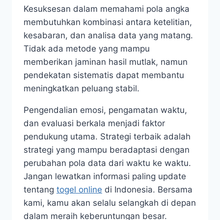
Kesuksesan dalam memahami pola angka
membutuhkan kombinasi antara ketelitian,
kesabaran, dan analisa data yang matang.
Tidak ada metode yang mampu
memberikan jaminan hasil mutlak, namun
pendekatan sistematis dapat membantu
meningkatkan peluang stabil.
Pengendalian emosi, pengamatan waktu,
dan evaluasi berkala menjadi faktor
pendukung utama. Strategi terbaik adalah
strategi yang mampu beradaptasi dengan
perubahan pola data dari waktu ke waktu.
Jangan lewatkan informasi paling update
tentang
togel online
di Indonesia. Bersama
kami, kamu akan selalu selangkah di depan
dalam meraih keberuntungan besar.