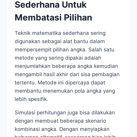
Sederhana Untuk
Membatasi Pilihan
Teknik matematika sederhana sering
digunakan sebagai alat bantu dalam
mempersempit pilihan angka. Salah satu
metode yang sering dipakai adalah
menjumlahkan beberapa angka kemudian
mengambil hasil akhir dari sisa pembagian
tertentu. Metode ini dipercaya dapat
membantu menemukan pola angka yang
lebih spesifik.
Simulasi perhitungan juga bisa dilakukan
dengan membuat beberapa skenario
kombinasi angka. Dengan menyiapkan