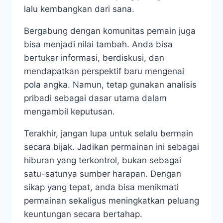
lalu kembangkan dari sana.
Bergabung dengan komunitas pemain juga
bisa menjadi nilai tambah. Anda bisa
bertukar informasi, berdiskusi, dan
mendapatkan perspektif baru mengenai
pola angka. Namun, tetap gunakan analisis
pribadi sebagai dasar utama dalam
mengambil keputusan.
Terakhir, jangan lupa untuk selalu bermain
secara bijak. Jadikan permainan ini sebagai
hiburan yang terkontrol, bukan sebagai
satu-satunya sumber harapan. Dengan
sikap yang tepat, anda bisa menikmati
permainan sekaligus meningkatkan peluang
keuntungan secara bertahap.