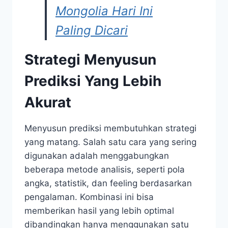
Mongolia Hari Ini
Paling Dicari
Strategi Menyusun
Prediksi Yang Lebih
Akurat
Menyusun prediksi membutuhkan strategi
yang matang. Salah satu cara yang sering
digunakan adalah menggabungkan
beberapa metode analisis, seperti pola
angka, statistik, dan feeling berdasarkan
pengalaman. Kombinasi ini bisa
memberikan hasil yang lebih optimal
dibandingkan hanya menggunakan satu