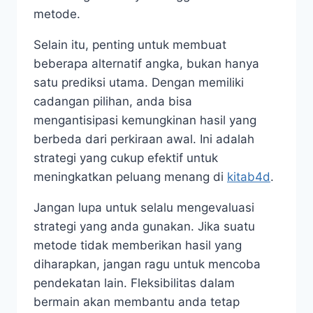
metode.
Selain itu, penting untuk membuat
beberapa alternatif angka, bukan hanya
satu prediksi utama. Dengan memiliki
cadangan pilihan, anda bisa
mengantisipasi kemungkinan hasil yang
berbeda dari perkiraan awal. Ini adalah
strategi yang cukup efektif untuk
meningkatkan peluang menang di
kitab4d
.
Jangan lupa untuk selalu mengevaluasi
strategi yang anda gunakan. Jika suatu
metode tidak memberikan hasil yang
diharapkan, jangan ragu untuk mencoba
pendekatan lain. Fleksibilitas dalam
bermain akan membantu anda tetap