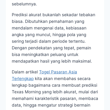
sebelumnya.
Prediksi akurat bukanlah sekadar tebakan
biasa. Dibutuhkan pemahaman yang
mendalam mengenai data, kebiasaan
angka yang muncul, hingga pola yang
sering terjadi dalam periode tertentu.
Dengan pendekatan yang tepat, pemain
bisa meningkatkan peluang untuk
mendapatkan hasil yang lebih maksimal.
Dalam artikel
Togel Pasaran Asia
Terlengkap
kita akan membahas secara
lengkap bagaimana cara membuat prediksi
Texas Morning yang lebih akurat, mulai dari
memahami karakteristik pasaran, membaca
data, hingga mengatur strategi bermain