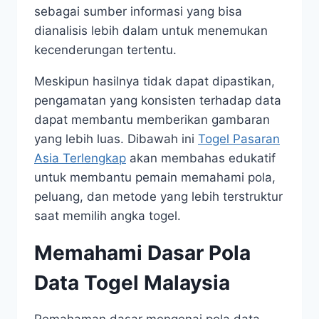
sebagai sumber informasi yang bisa
dianalisis lebih dalam untuk menemukan
kecenderungan tertentu.
Meskipun hasilnya tidak dapat dipastikan,
pengamatan yang konsisten terhadap data
dapat membantu memberikan gambaran
yang lebih luas. Dibawah ini
Togel Pasaran
Asia Terlengkap
akan membahas edukatif
untuk membantu pemain memahami pola,
peluang, dan metode yang lebih terstruktur
saat memilih angka togel.
Memahami Dasar Pola
Data Togel Malaysia