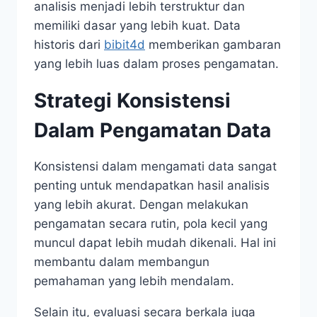
analisis menjadi lebih terstruktur dan
memiliki dasar yang lebih kuat. Data
historis dari
bibit4d
memberikan gambaran
yang lebih luas dalam proses pengamatan.
Strategi Konsistensi
Dalam Pengamatan Data
Konsistensi dalam mengamati data sangat
penting untuk mendapatkan hasil analisis
yang lebih akurat. Dengan melakukan
pengamatan secara rutin, pola kecil yang
muncul dapat lebih mudah dikenali. Hal ini
membantu dalam membangun
pemahaman yang lebih mendalam.
Selain itu, evaluasi secara berkala juga