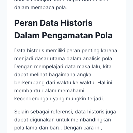
dalam membaca pola.
Peran Data Historis
Dalam Pengamatan Pola
Data historis memiliki peran penting karena
menjadi dasar utama dalam analisis pola.
Dengan mempelajari data masa lalu, kita
dapat melihat bagaimana angka
berkembang dari waktu ke waktu. Hal ini
membantu dalam memahami
kecenderungan yang mungkin terjadi.
Selain sebagai referensi, data historis juga
dapat digunakan untuk membandingkan
pola lama dan baru. Dengan cara ini,