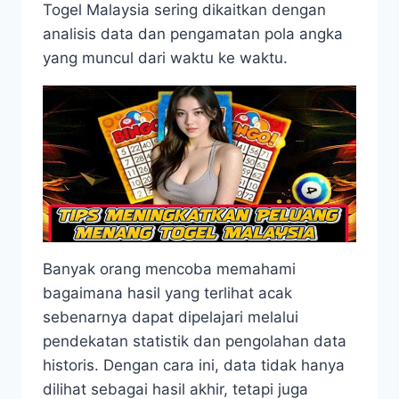
Togel Malaysia sering dikaitkan dengan
analisis data dan pengamatan pola angka
yang muncul dari waktu ke waktu.
Banyak orang mencoba memahami
bagaimana hasil yang terlihat acak
sebenarnya dapat dipelajari melalui
pendekatan statistik dan pengolahan data
historis. Dengan cara ini, data tidak hanya
dilihat sebagai hasil akhir, tetapi juga