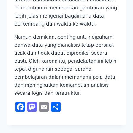
ini membantu memberikan gambaran yang
lebih jelas mengenai bagaimana data
berkembang dari waktu ke waktu.
Namun demikian, penting untuk dipahami
bahwa data yang dianalisis tetap bersifat
acak dan tidak dapat diprediksi secara
pasti. Oleh karena itu, pendekatan ini lebih
tepat digunakan sebagai sarana
pembelajaran dalam memahami pola data
dan meningkatkan kemampuan analisis
secara logis dan terstruktur.
Facebook
Mastodon
Email
Share