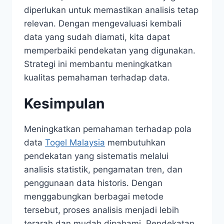
diperlukan untuk memastikan analisis tetap
relevan. Dengan mengevaluasi kembali
data yang sudah diamati, kita dapat
memperbaiki pendekatan yang digunakan.
Strategi ini membantu meningkatkan
kualitas pemahaman terhadap data.
Kesimpulan
Meningkatkan pemahaman terhadap pola
data
Togel Malaysia
membutuhkan
pendekatan yang sistematis melalui
analisis statistik, pengamatan tren, dan
penggunaan data historis. Dengan
menggabungkan berbagai metode
tersebut, proses analisis menjadi lebih
terarah dan mudah dipahami. Pendekatan