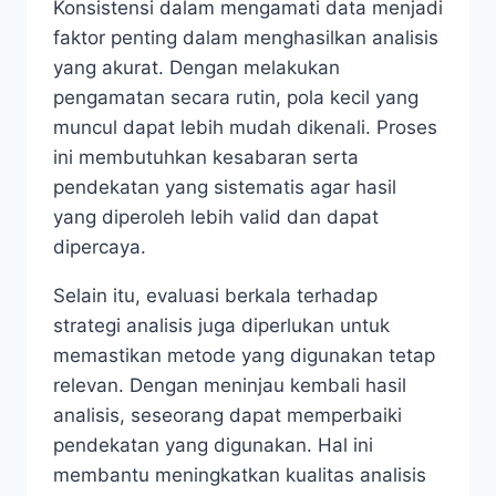
Konsistensi dalam mengamati data menjadi
faktor penting dalam menghasilkan analisis
yang akurat. Dengan melakukan
pengamatan secara rutin, pola kecil yang
muncul dapat lebih mudah dikenali. Proses
ini membutuhkan kesabaran serta
pendekatan yang sistematis agar hasil
yang diperoleh lebih valid dan dapat
dipercaya.
Selain itu, evaluasi berkala terhadap
strategi analisis juga diperlukan untuk
memastikan metode yang digunakan tetap
relevan. Dengan meninjau kembali hasil
analisis, seseorang dapat memperbaiki
pendekatan yang digunakan. Hal ini
membantu meningkatkan kualitas analisis