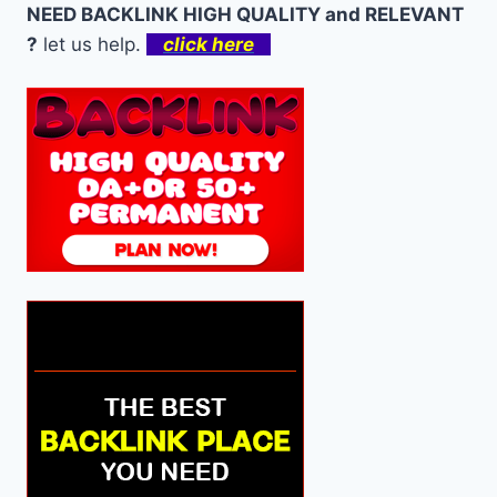
NEED BACKLINK HIGH QUALITY and RELEVANT
?
let us help.
click here