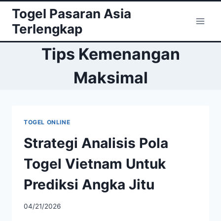
Skip
Togel Pasaran Asia
to
Terlengkap
content
Tips Kemenangan
Maksimal
TOGEL ONLINE
Strategi Analisis Pola
Togel Vietnam Untuk
Prediksi Angka Jitu
04/21/2026