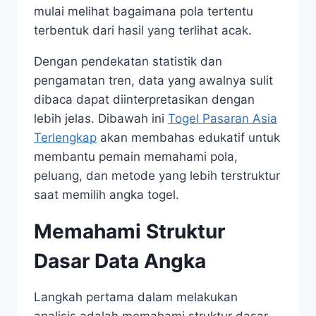
mulai melihat bagaimana pola tertentu
terbentuk dari hasil yang terlihat acak.
Dengan pendekatan statistik dan
pengamatan tren, data yang awalnya sulit
dibaca dapat diinterpretasikan dengan
lebih jelas. Dibawah ini
Togel Pasaran Asia
Terlengkap
akan membahas edukatif untuk
membantu pemain memahami pola,
peluang, dan metode yang lebih terstruktur
saat memilih angka togel.
Memahami Struktur
Dasar Data Angka
Langkah pertama dalam melakukan