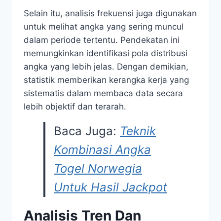
Selain itu, analisis frekuensi juga digunakan
untuk melihat angka yang sering muncul
dalam periode tertentu. Pendekatan ini
memungkinkan identifikasi pola distribusi
angka yang lebih jelas. Dengan demikian,
statistik memberikan kerangka kerja yang
sistematis dalam membaca data secara
lebih objektif dan terarah.
Baca Juga:
Teknik
Kombinasi Angka
Togel Norwegia
Untuk Hasil Jackpot
Analisis Tren Dan