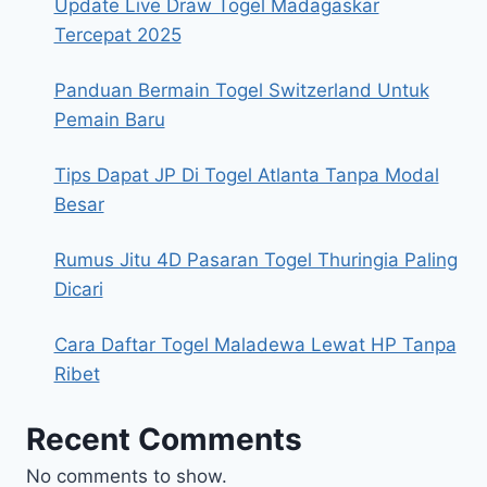
Update Live Draw Togel Madagaskar
Tercepat 2025
Panduan Bermain Togel Switzerland Untuk
Pemain Baru
Tips Dapat JP Di Togel Atlanta Tanpa Modal
Besar
Rumus Jitu 4D Pasaran Togel Thuringia Paling
Dicari
Cara Daftar Togel Maladewa Lewat HP Tanpa
Ribet
Recent Comments
No comments to show.