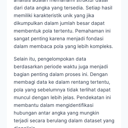
analisis adalah memahami struktur dasar
dari data angka yang tersedia. Setiap hasil
memiliki karakteristik unik yang jika
dikumpulkan dalam jumlah besar dapat
membentuk pola tertentu. Pemahaman ini
sangat penting karena menjadi fondasi
dalam membaca pola yang lebih kompleks.
Selain itu, pengelompokan data
berdasarkan periode waktu juga menjadi
bagian penting dalam proses ini. Dengan
membagi data ke dalam rentang tertentu,
pola yang sebelumnya tidak terlihat dapat
muncul dengan lebih jelas. Pendekatan ini
membantu dalam mengidentifikasi
hubungan antar angka yang mungkin
terjadi secara berulang dalam dataset yang