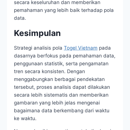
secara keseluruhan dan memberikan
pemahaman yang lebih baik terhadap pola
data.
Kesimpulan
Strategi analisis pola
Togel Vietnam
pada
dasarnya berfokus pada pemahaman data,
penggunaan statistik, serta pengamatan
tren secara konsisten. Dengan
menggabungkan berbagai pendekatan
tersebut, proses analisis dapat dilakukan
secara lebih sistematis dan memberikan
gambaran yang lebih jelas mengenai
bagaimana data berkembang dari waktu
ke waktu.