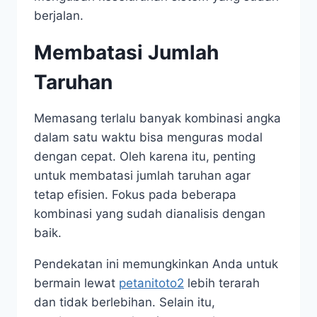
berjalan.
Membatasi Jumlah
Taruhan
Memasang terlalu banyak kombinasi angka
dalam satu waktu bisa menguras modal
dengan cepat. Oleh karena itu, penting
untuk membatasi jumlah taruhan agar
tetap efisien. Fokus pada beberapa
kombinasi yang sudah dianalisis dengan
baik.
Pendekatan ini memungkinkan Anda untuk
bermain lewat
petanitoto2
lebih terarah
dan tidak berlebihan. Selain itu,