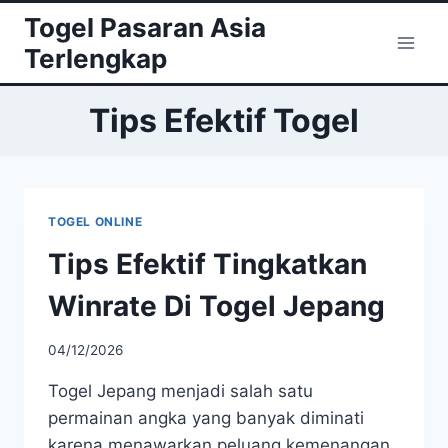
Skip
Togel Pasaran Asia
to
Terlengkap
content
Tips Efektif Togel
TOGEL ONLINE
Tips Efektif Tingkatkan
Winrate Di Togel Jepang
04/12/2026
Togel Jepang menjadi salah satu
permainan angka yang banyak diminati
karena menawarkan peluang kemenangan