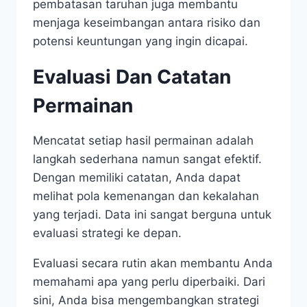
pembatasan taruhan juga membantu
menjaga keseimbangan antara risiko dan
potensi keuntungan yang ingin dicapai.
Evaluasi Dan Catatan
Permainan
Mencatat setiap hasil permainan adalah
langkah sederhana namun sangat efektif.
Dengan memiliki catatan, Anda dapat
melihat pola kemenangan dan kekalahan
yang terjadi. Data ini sangat berguna untuk
evaluasi strategi ke depan.
Evaluasi secara rutin akan membantu Anda
memahami apa yang perlu diperbaiki. Dari
sini, Anda bisa mengembangkan strategi