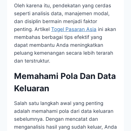
Oleh karena itu, pendekatan yang cerdas
seperti analisis data, manajemen modal,
dan disiplin bermain menjadi faktor
penting. Artikel
Togel Pasaran Asia
ini akan
membahas berbagai tips efektif yang
dapat membantu Anda meningkatkan
peluang kemenangan secara lebih terarah
dan terstruktur.
Memahami Pola Dan Data
Keluaran
Salah satu langkah awal yang penting
adalah memahami pola dari data keluaran
sebelumnya. Dengan mencatat dan
menganalisis hasil yang sudah keluar, Anda