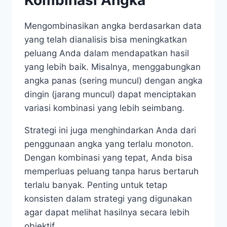
Kombinasi Angka
Mengombinasikan angka berdasarkan data
yang telah dianalisis bisa meningkatkan
peluang Anda dalam mendapatkan hasil
yang lebih baik. Misalnya, menggabungkan
angka panas (sering muncul) dengan angka
dingin (jarang muncul) dapat menciptakan
variasi kombinasi yang lebih seimbang.
Strategi ini juga menghindarkan Anda dari
penggunaan angka yang terlalu monoton.
Dengan kombinasi yang tepat, Anda bisa
memperluas peluang tanpa harus bertaruh
terlalu banyak. Penting untuk tetap
konsisten dalam strategi yang digunakan
agar dapat melihat hasilnya secara lebih
objektif.