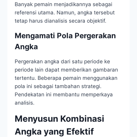
Banyak pemain menjadikannya sebagai
referensi utama. Namun, angka tersebut
tetap harus dianalisis secara objektif.
Mengamati Pola Pergerakan
Angka
Pergerakan angka dari satu periode ke
periode lain dapat memberikan gambaran
tertentu. Beberapa pemain menggunakan
pola ini sebagai tambahan strategi.
Pendekatan ini membantu memperkaya
analisis.
Menyusun Kombinasi
Angka yang Efektif