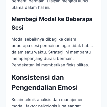
berhenti bermain. Disiplin menjadi kunci
utama dalam hal ini.
Membagi Modal ke Beberapa
Sesi
Modal sebaiknya dibagi ke dalam
beberapa sesi permainan agar tidak habis
dalam satu waktu. Strategi ini membantu
memperpanjang durasi bermain.
Pendekatan ini memberikan fleksibilitas.
Konsistensi dan
Pengendalian Emosi
Selain teknik analisis dan manajemen
modal, faktor psikologis juga sangat