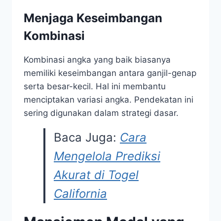
Menjaga Keseimbangan
Kombinasi
Kombinasi angka yang baik biasanya
memiliki keseimbangan antara ganjil-genap
serta besar-kecil. Hal ini membantu
menciptakan variasi angka. Pendekatan ini
sering digunakan dalam strategi dasar.
Baca Juga:
Cara
Mengelola Prediksi
Akurat di Togel
California