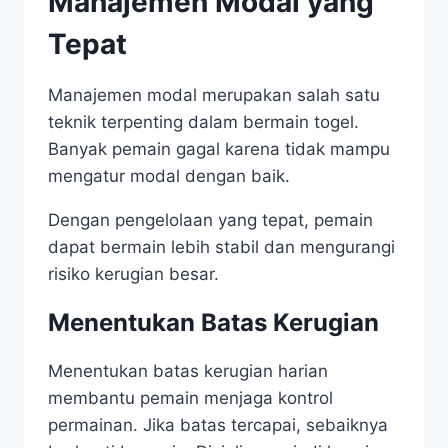
Manajemen Modal yang
Tepat
Manajemen modal merupakan salah satu
teknik terpenting dalam bermain togel.
Banyak pemain gagal karena tidak mampu
mengatur modal dengan baik.
Dengan pengelolaan yang tepat, pemain
dapat bermain lebih stabil dan mengurangi
risiko kerugian besar.
Menentukan Batas Kerugian
Menentukan batas kerugian harian
membantu pemain menjaga kontrol
permainan. Jika batas tercapai, sebaiknya