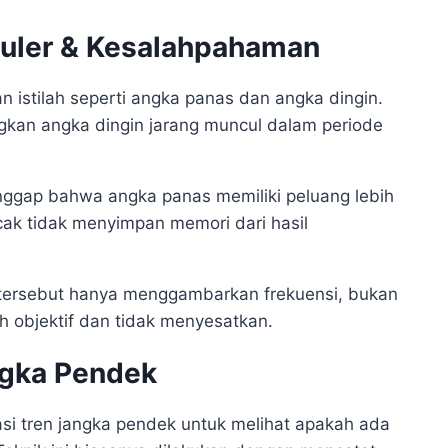
puler & Kesalahpahaman
 istilah seperti angka panas dan angka dingin.
gkan angka dingin jarang muncul dalam periode
nggap bahwa angka panas memiliki peluang lebih
cak tidak menyimpan memori dari hasil
ersebut hanya menggambarkan frekuensi, bukan
ih objektif dan tidak menyesatkan.
ngka Pendek
 tren jangka pendek untuk melihat apakah ada