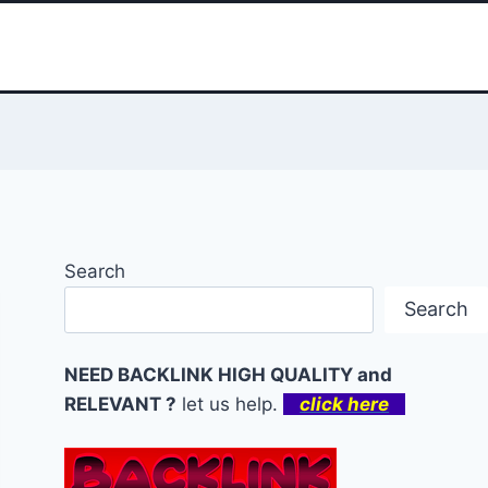
Search
Search
NEED BACKLINK HIGH QUALITY and
RELEVANT ?
let us help.
click here