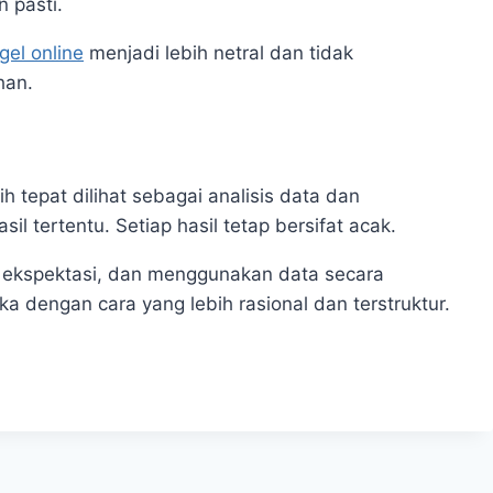
 pasti.
gel online
menjadi lebih netral dan tidak
han.
ih tepat dilihat sebagai analisis data dan
il tertentu. Setiap hasil tetap bersifat acak.
ekspektasi, dan menggunakan data secara
a dengan cara yang lebih rasional dan terstruktur.