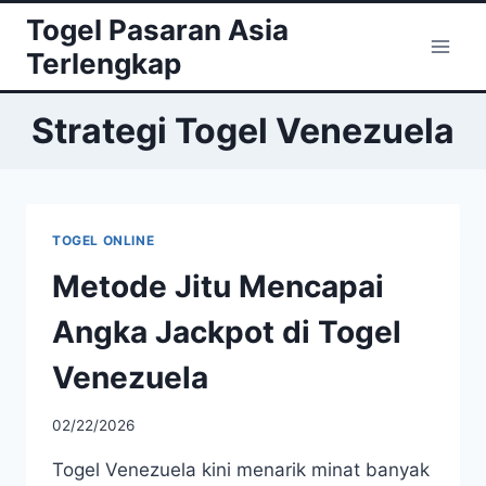
Skip
Togel Pasaran Asia
to
Terlengkap
content
Strategi Togel Venezuela
TOGEL ONLINE
Metode Jitu Mencapai
Angka Jackpot di Togel
Venezuela
02/22/2026
Togel Venezuela kini menarik minat banyak