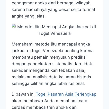
penggemar angka dari berbagai wilayah
karena hadiahnya yang besar serta format
angka yang jelas.
Memahami metode jitu mencapai angka
jackpot di togel Venezuela penting karena
membantu pemain menyusun prediksi
dengan pendekatan sistematis dan tidak
sekadar mengandalkan tebakan saja,
melainkan analisis data keluaran historis
sehingga pilihan angka lebih rasional.
Dibawah ini
Togel Pasaran Asia Terlengkap
akan membawa Anda memahami cara
cerdas membaca tren angka dan