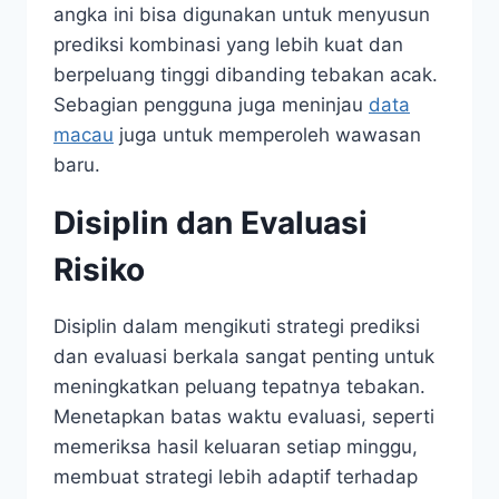
angka ini bisa digunakan untuk menyusun
prediksi kombinasi yang lebih kuat dan
berpeluang tinggi dibanding tebakan acak.
Sebagian pengguna juga meninjau
data
macau
juga untuk memperoleh wawasan
baru.
Disiplin dan Evaluasi
Risiko
Disiplin dalam mengikuti strategi prediksi
dan evaluasi berkala sangat penting untuk
meningkatkan peluang tepatnya tebakan.
Menetapkan batas waktu evaluasi, seperti
memeriksa hasil keluaran setiap minggu,
membuat strategi lebih adaptif terhadap