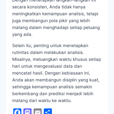
Dengan menerapkan langkah-langkah ini
secara konsisten, Anda tidak hanya
meningkatkan kemampuan analisis, tetapi
juga membangun pola pikir yang lebih
matang dalam menghadapi setiap peluang
yang ada.
Selain itu, penting untuk menetapkan
rutinitas dalam melakukan analisis.
Misalnya, meluangkan waktu khusus setiap
hari untuk mengevaluasi data dan
mencatat hasil. Dengan kebiasaan ini,
Anda akan membangun disiplin yang kuat,
sehingga kemampuan analisis semakin
berkembang dan prediksi menjadi lebih
matang dari waktu ke waktu.
Facebook
Mastodon
Email
Share