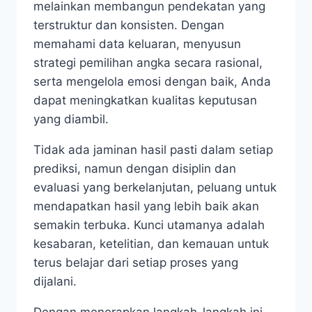
melainkan membangun pendekatan yang
terstruktur dan konsisten. Dengan
memahami data keluaran, menyusun
strategi pemilihan angka secara rasional,
serta mengelola emosi dengan baik, Anda
dapat meningkatkan kualitas keputusan
yang diambil.
Tidak ada jaminan hasil pasti dalam setiap
prediksi, namun dengan disiplin dan
evaluasi yang berkelanjutan, peluang untuk
mendapatkan hasil yang lebih baik akan
semakin terbuka. Kunci utamanya adalah
kesabaran, ketelitian, dan kemauan untuk
terus belajar dari setiap proses yang
dijalani.