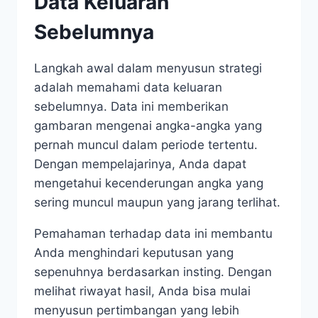
Data Keluaran
Sebelumnya
Langkah awal dalam menyusun strategi
adalah memahami data keluaran
sebelumnya. Data ini memberikan
gambaran mengenai angka-angka yang
pernah muncul dalam periode tertentu.
Dengan mempelajarinya, Anda dapat
mengetahui kecenderungan angka yang
sering muncul maupun yang jarang terlihat.
Pemahaman terhadap data ini membantu
Anda menghindari keputusan yang
sepenuhnya berdasarkan insting. Dengan
melihat riwayat hasil, Anda bisa mulai
menyusun pertimbangan yang lebih