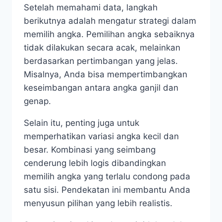
Setelah memahami data, langkah
berikutnya adalah mengatur strategi dalam
memilih angka. Pemilihan angka sebaiknya
tidak dilakukan secara acak, melainkan
berdasarkan pertimbangan yang jelas.
Misalnya, Anda bisa mempertimbangkan
keseimbangan antara angka ganjil dan
genap.
Selain itu, penting juga untuk
memperhatikan variasi angka kecil dan
besar. Kombinasi yang seimbang
cenderung lebih logis dibandingkan
memilih angka yang terlalu condong pada
satu sisi. Pendekatan ini membantu Anda
menyusun pilihan yang lebih realistis.