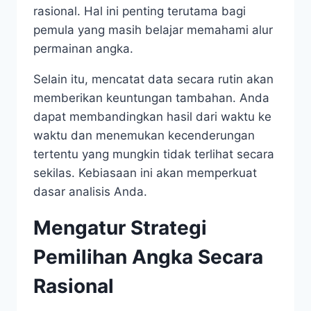
rasional. Hal ini penting terutama bagi
pemula yang masih belajar memahami alur
permainan angka.
Selain itu, mencatat data secara rutin akan
memberikan keuntungan tambahan. Anda
dapat membandingkan hasil dari waktu ke
waktu dan menemukan kecenderungan
tertentu yang mungkin tidak terlihat secara
sekilas. Kebiasaan ini akan memperkuat
dasar analisis Anda.
Mengatur Strategi
Pemilihan Angka Secara
Rasional