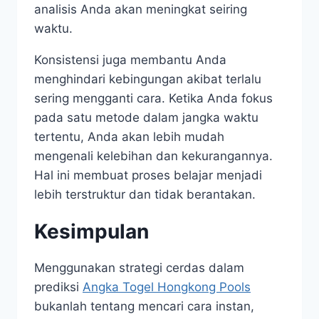
analisis Anda akan meningkat seiring
waktu.
Konsistensi juga membantu Anda
menghindari kebingungan akibat terlalu
sering mengganti cara. Ketika Anda fokus
pada satu metode dalam jangka waktu
tertentu, Anda akan lebih mudah
mengenali kelebihan dan kekurangannya.
Hal ini membuat proses belajar menjadi
lebih terstruktur dan tidak berantakan.
Kesimpulan
Menggunakan strategi cerdas dalam
prediksi
Angka Togel Hongkong Pools
bukanlah tentang mencari cara instan,