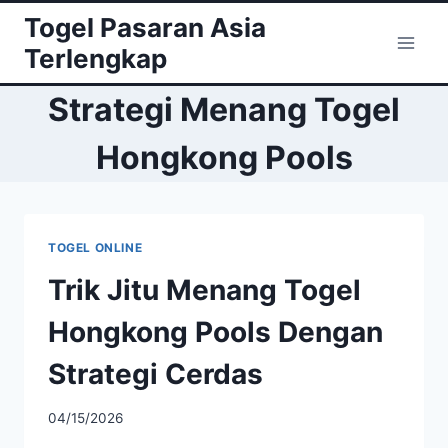
Skip
Togel Pasaran Asia
to
Terlengkap
content
Strategi Menang Togel
Hongkong Pools
TOGEL ONLINE
Trik Jitu Menang Togel
Hongkong Pools Dengan
Strategi Cerdas
04/15/2026