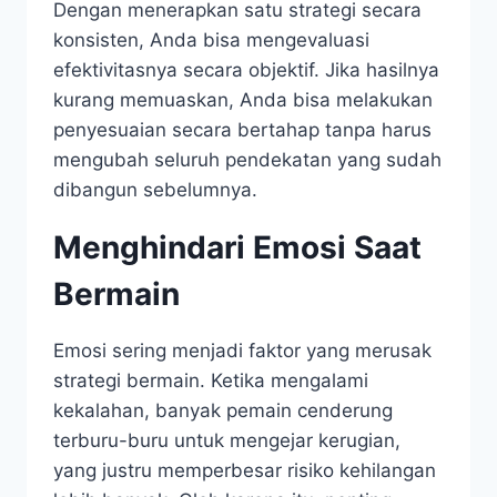
Dengan menerapkan satu strategi secara
konsisten, Anda bisa mengevaluasi
efektivitasnya secara objektif. Jika hasilnya
kurang memuaskan, Anda bisa melakukan
penyesuaian secara bertahap tanpa harus
mengubah seluruh pendekatan yang sudah
dibangun sebelumnya.
Menghindari Emosi Saat
Bermain
Emosi sering menjadi faktor yang merusak
strategi bermain. Ketika mengalami
kekalahan, banyak pemain cenderung
terburu-buru untuk mengejar kerugian,
yang justru memperbesar risiko kehilangan