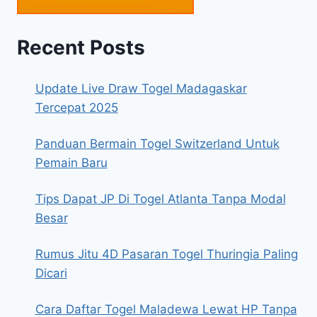
Recent Posts
Update Live Draw Togel Madagaskar
Tercepat 2025
Panduan Bermain Togel Switzerland Untuk
Pemain Baru
Tips Dapat JP Di Togel Atlanta Tanpa Modal
Besar
Rumus Jitu 4D Pasaran Togel Thuringia Paling
Dicari
Cara Daftar Togel Maladewa Lewat HP Tanpa