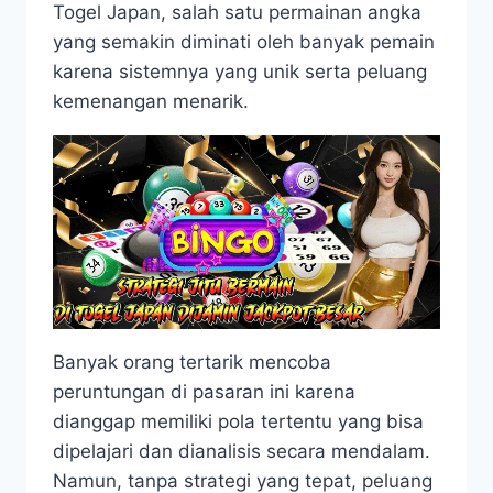
Togel Japan, salah satu permainan angka
yang semakin diminati oleh banyak pemain
karena sistemnya yang unik serta peluang
kemenangan menarik.
Banyak orang tertarik mencoba
peruntungan di pasaran ini karena
dianggap memiliki pola tertentu yang bisa
dipelajari dan dianalisis secara mendalam.
Namun, tanpa strategi yang tepat, peluang