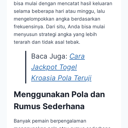
bisa mulai dengan mencatat hasil keluaran
selama beberapa hari atau minggu, lalu
mengelompokkan angka berdasarkan
frekuensinya. Dari situ, Anda bisa mulai
menyusun strategi angka yang lebih
terarah dan tidak asal tebak.
Baca Juga:
Cara
Jackpot Togel
Kroasia Pola Teruji
Menggunakan Pola dan
Rumus Sederhana
Banyak pemain berpengalaman