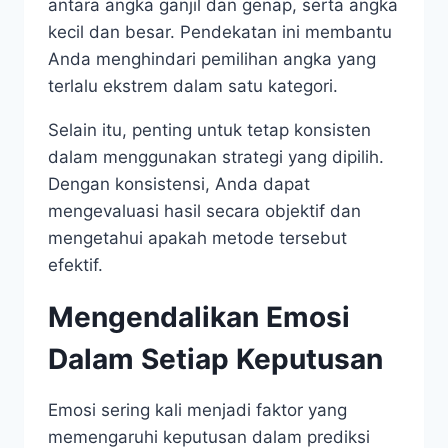
antara angka ganjil dan genap, serta angka
kecil dan besar. Pendekatan ini membantu
Anda menghindari pemilihan angka yang
terlalu ekstrem dalam satu kategori.
Selain itu, penting untuk tetap konsisten
dalam menggunakan strategi yang dipilih.
Dengan konsistensi, Anda dapat
mengevaluasi hasil secara objektif dan
mengetahui apakah metode tersebut
efektif.
Mengendalikan Emosi
Dalam Setiap Keputusan
Emosi sering kali menjadi faktor yang
memengaruhi keputusan dalam prediksi