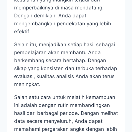
memperbaikinya di masa mendatang.
Dengan demikian, Anda dapat
mengembangkan pendekatan yang lebih
efektif.
Selain itu, menjadikan setiap hasil sebagai
pembelajaran akan membantu Anda
berkembang secara bertahap. Dengan
sikap yang konsisten dan terbuka terhadap
evaluasi, kualitas analisis Anda akan terus
meningkat.
Salah satu cara untuk melatih kemampuan
ini adalah dengan rutin membandingkan
hasil dari berbagai periode. Dengan melihat
data secara menyeluruh, Anda dapat
memahami pergerakan angka dengan lebih