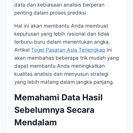
data dan kebiasaan analisis berperan
penting dalam proses prediksi.
Hal ini akan membantu Anda membuat
keputusan yang lebih rasional dan tidak
terburu-buru dalam menentukan angka.
Artikel
Togel Pasaran Asia Terlengkap
ini
akan membahas beberapa trik mudah yang
dapat membantu Anda meningkatkan
kualitas analisis dan menyusun strategi
yang lebih matang dalam jangka panjang.
Memahami Data Hasil
Sebelumnya Secara
Mendalam