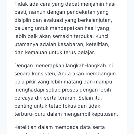
Tidak ada cara yang dapat menjamin hasil
pasti, namun dengan pendekatan yang
disiplin dan evaluasi yang berkelanjutan,
peluang untuk mendapatkan hasil yang
lebih baik akan semakin terbuka. Kunci
utamanya adalah kesabaran, ketelitian,
dan kemauan untuk terus belajar.
Dengan menerapkan langkah-langkah ini
secara konsisten, Anda akan membangun
pola pikir yang lebih matang dan mampu
menghadapi setiap proses dengan lebih
percaya diri serta terarah. Selain itu,
penting untuk tetap fokus dan tidak
terburu-buru dalam mengambil keputusan.
Ketelitian dalam membaca data serta