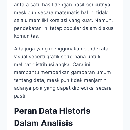
antara satu hasil dengan hasil berikutnya,
meskipun secara matematis hal ini tidak
selalu memiliki korelasi yang kuat. Namun,
pendekatan ini tetap populer dalam diskusi
komunitas.
Ada juga yang menggunakan pendekatan
visual seperti grafik sederhana untuk
melihat distribusi angka. Cara ini
membantu memberikan gambaran umum
tentang data, meskipun tidak menjamin
adanya pola yang dapat diprediksi secara
pasti.
Peran Data Historis
Dalam Analisis