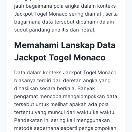
jauh bagaimana pola angka dalam konteks
Jackpot Togel Monaco sering diamati, serta
bagaimana data tersebut dipahami dalam
sudut pandang analitis dan netral.
Memahami Lanskap Data
Jackpot Togel Monaco
Data dalam konteks Jackpot Togel Monaco
biasanya terdiri dari deretan angka yang
dihasilkan secara berkala. Banyak
pengamat mencoba mengelompokkan data
tersebut untuk melihat apakah ada pola
tertentu yang muncul dari waktu ke waktu.
Pendekatan ini sering kali menggunakan
metode sederhana seperti pengelompokan