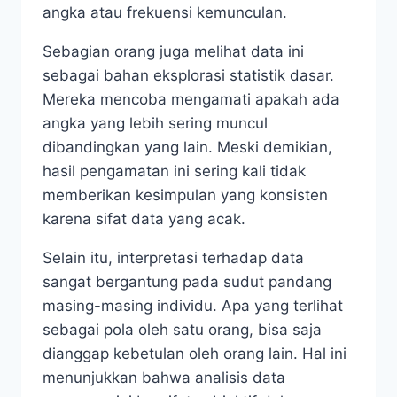
angka atau frekuensi kemunculan.
Sebagian orang juga melihat data ini
sebagai bahan eksplorasi statistik dasar.
Mereka mencoba mengamati apakah ada
angka yang lebih sering muncul
dibandingkan yang lain. Meski demikian,
hasil pengamatan ini sering kali tidak
memberikan kesimpulan yang konsisten
karena sifat data yang acak.
Selain itu, interpretasi terhadap data
sangat bergantung pada sudut pandang
masing-masing individu. Apa yang terlihat
sebagai pola oleh satu orang, bisa saja
dianggap kebetulan oleh orang lain. Hal ini
menunjukkan bahwa analisis data