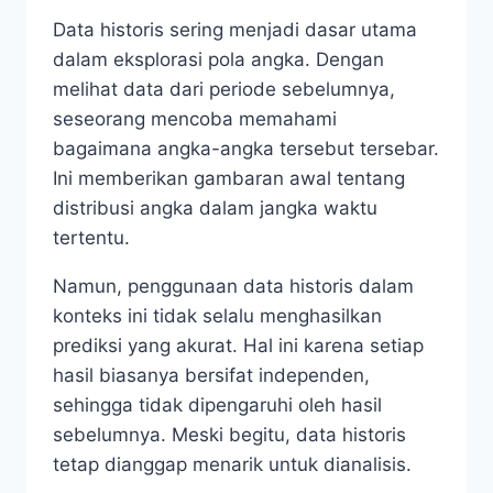
Data historis sering menjadi dasar utama
dalam eksplorasi pola angka. Dengan
melihat data dari periode sebelumnya,
seseorang mencoba memahami
bagaimana angka-angka tersebut tersebar.
Ini memberikan gambaran awal tentang
distribusi angka dalam jangka waktu
tertentu.
Namun, penggunaan data historis dalam
konteks ini tidak selalu menghasilkan
prediksi yang akurat. Hal ini karena setiap
hasil biasanya bersifat independen,
sehingga tidak dipengaruhi oleh hasil
sebelumnya. Meski begitu, data historis
tetap dianggap menarik untuk dianalisis.