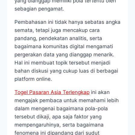
yang dianggap memiliki pola tertentu oleh
sebagian pengamat.
Pembahasan ini tidak hanya sebatas angka
semata, tetapi juga mencakup cara
pandang, pendekatan analitis, serta
bagaimana komunitas digital mengamati
pergerakan data yang dianggap menarik.
Hal ini membuat topik tersebut menjadi
bahan diskusi yang cukup luas di berbagai
platform online.
Togel Pasaran Asia Terlengkap
ini akan
mengajak pembaca untuk memahami lebih
dalam mengenai bagaimana pola-pola
tersebut dikaji, apa saja faktor yang
mempengaruhinya, serta bagaimana
fenomena ini dipandang dari sudut