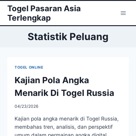
Skip
Togel Pasaran Asia
to
Terlengkap
content
Statistik Peluang
TOGEL ONLINE
Kajian Pola Angka
Menarik Di Togel Russia
04/23/2026
Kajian pola angka menarik di Togel Russia,
membahas tren, analisis, dan perspektif
umum dalam permainan angka digital