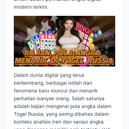
modern terkini.
Dalam dunia digital yang terus
berkembang, berbagai istilah dan
fenomena baru muncul dan menarik
perhatian banyak orang. Salah satunya
adalah kajian mengenai pola angka dalam
Togel Russia, yang sering dibahas dalam
konteks analisis tren dan variasi angka