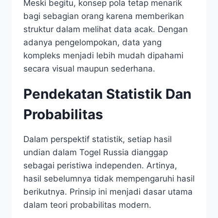
Meski begitu, konsep pola tetap menarik
bagi sebagian orang karena memberikan
struktur dalam melihat data acak. Dengan
adanya pengelompokan, data yang
kompleks menjadi lebih mudah dipahami
secara visual maupun sederhana.
Pendekatan Statistik Dan
Probabilitas
Dalam perspektif statistik, setiap hasil
undian dalam Togel Russia dianggap
sebagai peristiwa independen. Artinya,
hasil sebelumnya tidak mempengaruhi hasil
berikutnya. Prinsip ini menjadi dasar utama
dalam teori probabilitas modern.