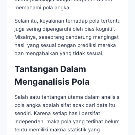
memahami pola angka.
Selain itu, keyakinan terhadap pola tertentu
juga sering dipengaruhi oleh bias kognitif.
Misalnya, seseorang cenderung mengingat
hasil yang sesuai dengan prediksi mereka
dan mengabaikan yang tidak sesuai.
Tantangan Dalam
Menganalisis Pola
Salah satu tantangan utama dalam analisis
pola angka adalah sifat acak dari data itu
sendiri. Karena setiap hasil bersifat
independen, maka pola yang terlihat belum
tentu memiliki makna statistik yang