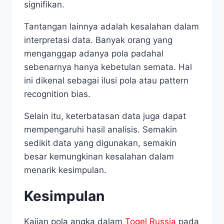
signifikan.
Tantangan lainnya adalah kesalahan dalam
interpretasi data. Banyak orang yang
menganggap adanya pola padahal
sebenarnya hanya kebetulan semata. Hal
ini dikenal sebagai ilusi pola atau pattern
recognition bias.
Selain itu, keterbatasan data juga dapat
mempengaruhi hasil analisis. Semakin
sedikit data yang digunakan, semakin
besar kemungkinan kesalahan dalam
menarik kesimpulan.
Kesimpulan
Kajian pola angka dalam
Togel Russia
pada