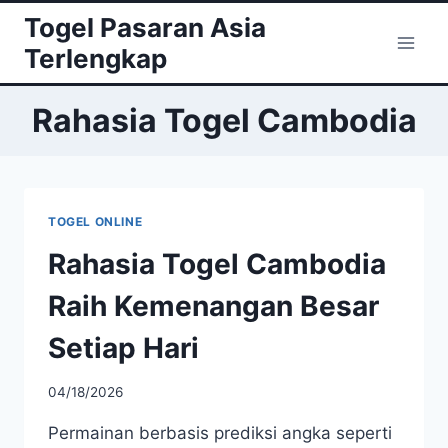
Skip
Togel Pasaran Asia
to
Terlengkap
content
Rahasia Togel Cambodia
TOGEL ONLINE
Rahasia Togel Cambodia
Raih Kemenangan Besar
Setiap Hari
04/18/2026
Permainan berbasis prediksi angka seperti