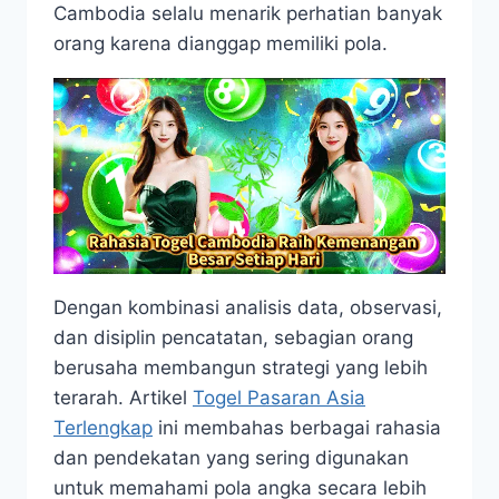
Cambodia selalu menarik perhatian banyak
orang karena dianggap memiliki pola.
Dengan kombinasi analisis data, observasi,
dan disiplin pencatatan, sebagian orang
berusaha membangun strategi yang lebih
terarah. Artikel
Togel Pasaran Asia
Terlengkap
ini membahas berbagai rahasia
dan pendekatan yang sering digunakan
untuk memahami pola angka secara lebih