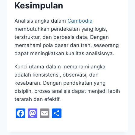
Kesimpulan
Analisis angka dalam
Cambodia
membutuhkan pendekatan yang logis,
terstruktur, dan berbasis data. Dengan
memahami pola dasar dan tren, seseorang
dapat meningkatkan kualitas analisisnya.
Kunci utama dalam memahami angka
adalah konsistensi, observasi, dan
kesabaran. Dengan pendekatan yang
disiplin, proses analisis dapat menjadi lebih
terarah dan efektif.
Facebook
Mastodon
Email
Share