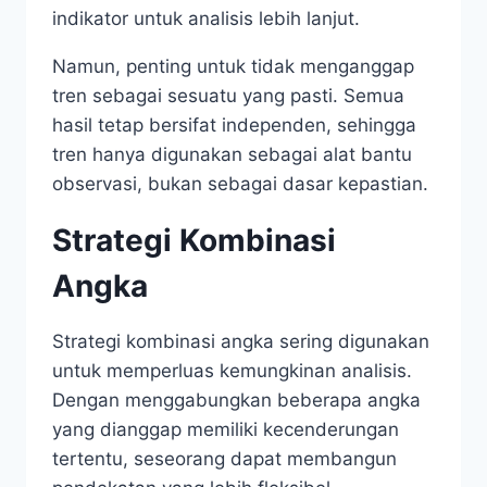
indikator untuk analisis lebih lanjut.
Namun, penting untuk tidak menganggap
tren sebagai sesuatu yang pasti. Semua
hasil tetap bersifat independen, sehingga
tren hanya digunakan sebagai alat bantu
observasi, bukan sebagai dasar kepastian.
Strategi Kombinasi
Angka
Strategi kombinasi angka sering digunakan
untuk memperluas kemungkinan analisis.
Dengan menggabungkan beberapa angka
yang dianggap memiliki kecenderungan
tertentu, seseorang dapat membangun