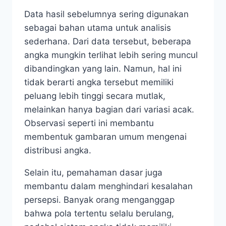
Data hasil sebelumnya sering digunakan
sebagai bahan utama untuk analisis
sederhana. Dari data tersebut, beberapa
angka mungkin terlihat lebih sering muncul
dibandingkan yang lain. Namun, hal ini
tidak berarti angka tersebut memiliki
peluang lebih tinggi secara mutlak,
melainkan hanya bagian dari variasi acak.
Observasi seperti ini membantu
membentuk gambaran umum mengenai
distribusi angka.
Selain itu, pemahaman dasar juga
membantu dalam menghindari kesalahan
persepsi. Banyak orang menganggap
bahwa pola tertentu selalu berulang,