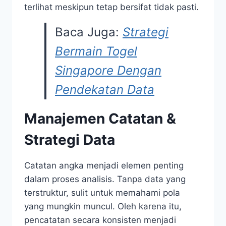
terlihat meskipun tetap bersifat tidak pasti.
Baca Juga:
Strategi
Bermain Togel
Singapore Dengan
Pendekatan Data
Manajemen Catatan &
Strategi Data
Catatan angka menjadi elemen penting
dalam proses analisis. Tanpa data yang
terstruktur, sulit untuk memahami pola
yang mungkin muncul. Oleh karena itu,
pencatatan secara konsisten menjadi