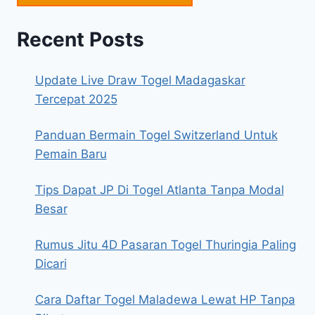
Recent Posts
Update Live Draw Togel Madagaskar
Tercepat 2025
Panduan Bermain Togel Switzerland Untuk
Pemain Baru
Tips Dapat JP Di Togel Atlanta Tanpa Modal
Besar
Rumus Jitu 4D Pasaran Togel Thuringia Paling
Dicari
Cara Daftar Togel Maladewa Lewat HP Tanpa