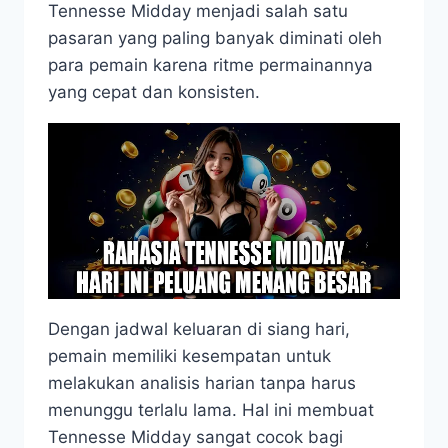
Tennesse Midday menjadi salah satu
pasaran yang paling banyak diminati oleh
para pemain karena ritme permainannya
yang cepat dan konsisten.
Dengan jadwal keluaran di siang hari,
pemain memiliki kesempatan untuk
melakukan analisis harian tanpa harus
menunggu terlalu lama. Hal ini membuat
Tennesse Midday sangat cocok bagi