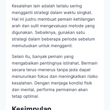
Kesalahan lain adalah terlalu sering
mengganti strategi dalam waktu singkat.
Hal ini justru membuat pemain kehilangan
arah dan sulit mengevaluasi metode yang
digunakan. Sebaiknya, gunakan satu
strategi dalam beberapa periode sebelum
memutuskan untuk mengganti.
Selain itu, banyak pemain yang
mengabaikan pentingnya istirahat. Bermain
secara terus-menerus tanpa jeda dapat
menurunkan fokus dan meningkatkan risiko
kesalahan. Dengan menjaga kondisi fisik
dan mental, performa permainan akan
tetap optimal.
Kesimpulan