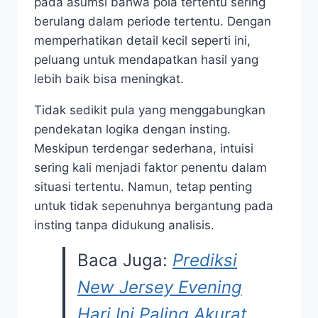
pada asumsi bahwa pola tertentu sering
berulang dalam periode tertentu. Dengan
memperhatikan detail kecil seperti ini,
peluang untuk mendapatkan hasil yang
lebih baik bisa meningkat.
Tidak sedikit pula yang menggabungkan
pendekatan logika dengan insting.
Meskipun terdengar sederhana, intuisi
sering kali menjadi faktor penentu dalam
situasi tertentu. Namun, tetap penting
untuk tidak sepenuhnya bergantung pada
insting tanpa didukung analisis.
Baca Juga:
Prediksi
New Jersey Evening
Hari Ini Paling Akurat