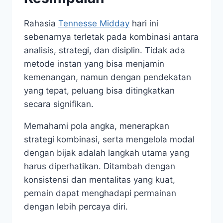
Rahasia
Tennesse Midday
hari ini
sebenarnya terletak pada kombinasi antara
analisis, strategi, dan disiplin. Tidak ada
metode instan yang bisa menjamin
kemenangan, namun dengan pendekatan
yang tepat, peluang bisa ditingkatkan
secara signifikan.
Memahami pola angka, menerapkan
strategi kombinasi, serta mengelola modal
dengan bijak adalah langkah utama yang
harus diperhatikan. Ditambah dengan
konsistensi dan mentalitas yang kuat,
pemain dapat menghadapi permainan
dengan lebih percaya diri.