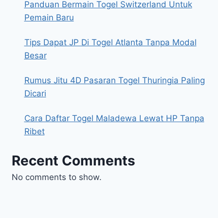
Panduan Bermain Togel Switzerland Untuk
Pemain Baru
Tips Dapat JP Di Togel Atlanta Tanpa Modal
Besar
Rumus Jitu 4D Pasaran Togel Thuringia Paling
Dicari
Cara Daftar Togel Maladewa Lewat HP Tanpa
Ribet
Recent Comments
No comments to show.