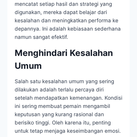
mencatat setiap hasil dan strategi yang
digunakan, mereka dapat belajar dari
kesalahan dan meningkatkan performa ke
depannya. Ini adalah kebiasaan sederhana
namun sangat efektif.
Menghindari Kesalahan
Umum
Salah satu kesalahan umum yang sering
dilakukan adalah terlalu percaya diri
setelah mendapatkan kemenangan. Kondisi
ini sering membuat pemain mengambil
keputusan yang kurang rasional dan
berisiko tinggi. Oleh karena itu, penting
untuk tetap menjaga keseimbangan emosi.