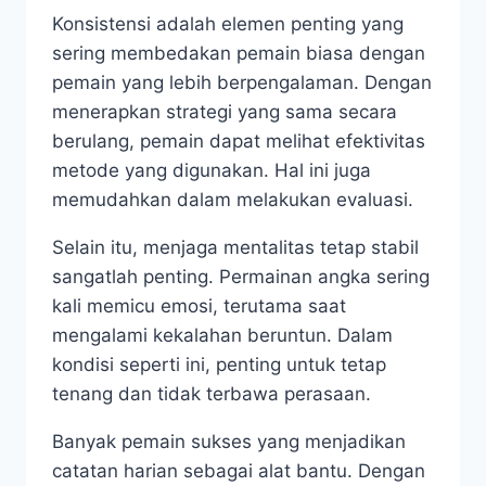
Konsistensi adalah elemen penting yang
sering membedakan pemain biasa dengan
pemain yang lebih berpengalaman. Dengan
menerapkan strategi yang sama secara
berulang, pemain dapat melihat efektivitas
metode yang digunakan. Hal ini juga
memudahkan dalam melakukan evaluasi.
Selain itu, menjaga mentalitas tetap stabil
sangatlah penting. Permainan angka sering
kali memicu emosi, terutama saat
mengalami kekalahan beruntun. Dalam
kondisi seperti ini, penting untuk tetap
tenang dan tidak terbawa perasaan.
Banyak pemain sukses yang menjadikan
catatan harian sebagai alat bantu. Dengan